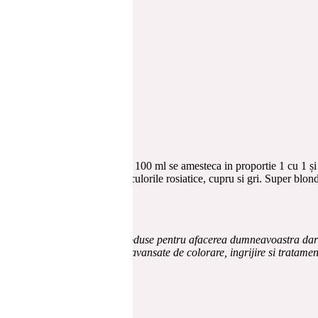
nchis ciocolatiu cenusiu 6.81 100 ml se amesteca in proportie 1 cu 1 și
 minute, 40 de minute pentru culorile rosiatice, cupru si gri.
Super blond
iilor profesionistului.
COONCEPT.RO
va ofera produse pentru afacerea dumneavoastra dar si
 diferenta cu solutiile noastre avansate de colorare, ingrijire si tratamen