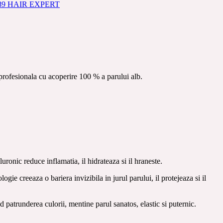
89 HAIR EXPERT
rofesionala cu acoperire 100 % a parului alb.
luronic reduce inflamatia, il hidrateaza si il hraneste.
ie creeaza o bariera invizibila in jurul parului, il protejeaza si il
 patrunderea culorii, mentine parul sanatos, elastic si puternic.