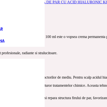
VOPSEA DE PAR
,
VOPSEA DE PAR CU ACID HIALURONIC K
AR
inchis ciocolatiu cenusiu 6.81 100 ml este o vopsea crema permanenta p
INA
n
continut redus de amoniac
.
profesionale, radiante si stralucitoare.
arului.
ului si a efectelor nedorite a factorilor de mediu. Pentru scalp acidul hia
rotejeaza parul in timpul tuturor tratamentelor chimice. Aceasta tehnolog
e si vitamine care hraneste si repara structura firului de par, favorizand