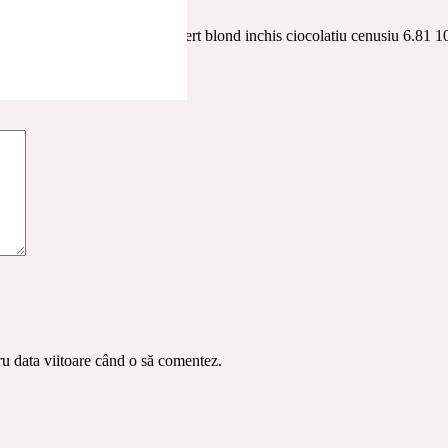
u acid hialuronic K89 Hair Expert blond inchis ciocolatiu cenusiu 6.81 
ate cu
*
ru data viitoare când o să comentez.