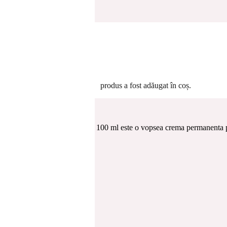
E PAR
/
VOPSEA DE PAR CU ACID HIALURONIC K89 HAIR 
8 568
 CU ACID HIALURONIC K89 HA
 ML
produs
a fost adăugat în coș.
inchis ciocolatiu cenusiu 6.81 100 ml este o vopsea crema permanenta p
n
continut redus de amoniac
.