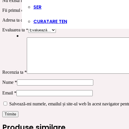
Nu există recenzii până acum.
SER
Fii primul care scrii o recenzie pentru „Vopsea de par profesionala c
Adresa ta de email nu va fi publicată.
Câmpurile obligatorii sunt marc
CURATARE TEN
Evaluarea ta
*
Recenzia ta
*
Nume
*
Email
*
Salvează-mi numele, emailul și site-ul web în acest navigator pent
Produse similare