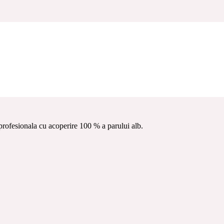
EXPERT
/ Vopsea de par profesionala cu acid hialuronic K89 Hair
IR EXPERT BLOND INCHIS
rofesionala cu acoperire 100 % a parului alb.