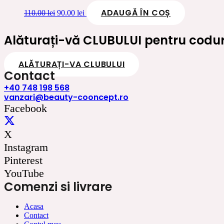
ADAUGĂ ÎN COȘ
Prețul
Prețul
110.00
lei
90.00
lei
inițial
curent
a
este:
Alăturați-vă CLUBULUI pentru coduri
fost:
90.00 lei.
110.00 lei.
ALĂTURAȚI-VA CLUBULUI
Contact
+40 748 198 568
vanzari@beauty-cooncept.ro
Facebook
X
Instagram
Pinterest
YouTube
Comenzi si livrare
Acasa
Contact