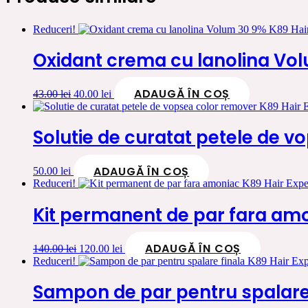
Reduceri!
Oxidant crema cu lanolina Vol
ADAUGĂ ÎN COȘ
Prețul
Prețul
43.00
lei
40.00
lei
inițial
curent
a
este:
fost:
40.00 lei.
Solutie de curatat petele de v
43.00 lei.
ADAUGĂ ÎN COȘ
50.00
lei
Reduceri!
Kit permanent de par fara amo
ADAUGĂ ÎN COȘ
Prețul
Prețul
140.00
lei
120.00
lei
inițial
curent
Reduceri!
a
este:
fost:
120.00 lei.
Sampon de par pentru spalare 
140.00 lei.