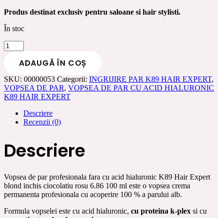
Produs destinat exclusiv pentru saloane si hair stylisti.
În stoc
Cantitate
Vopsea
ADAUGĂ ÎN COȘ
de
par
SKU:
00000053
Categorii:
INGRIJIRE PAR K89 HAIR EXPERT
,
profesionala
VOPSEA DE PAR
,
VOPSEA DE PAR CU ACID HIALURONIC
cu
K89 HAIR EXPERT
acid
hialuronic
Descriere
K89
Recenzii (0)
Hair
Expert
blond
Descriere
inchis
ciocolatiu
rosu
6.86
Vopsea de par profesionala fara cu acid hialuronic K89 Hair Expert
100
blond inchis ciocolatiu rosu 6.86 100 ml este o vopsea crema
ml
permanenta profesionala cu acoperire 100 % a parului alb.
Formula vopselei este cu acid hialuronic,
cu proteina k-plex
si cu