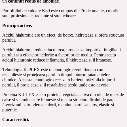
un
continut redus de amoniac
.
Portofoliul de culoare K89 este compus din 76 de nuante, culorile
sunt profesionale, radiante si stralucitoare.
Principii active.
Acidul hialuronic are un efect de botox, hidrateaza si ofera structura
parului.
Acidul hialuronic reduce incretirea, protejeaza impotriva fragilitatii
parului si a efectelor nedorite a factorilor de mediu. Pentru scalp
acidul hialuronic reduce inflamatia, il hidrateaza si il hraneste.
Tehnologia K-PLEX este o tehnologie revolutionara care
restabileste si protejeaza parul in timpul tuturor tratamentelor
chimice. Aceasta tehnologie creeaza o bariera invizibila in jurul
parului, il protejeaza si il restabileste acolo unde este nevoie.
Proteina K-PLEX este o proteina vegetala activa din ulei de miez de
caise si vitamine care hraneste si repara structura firului de par,
favorizand patrunderea culorii, mentine parul sanatos, elastic si
puternic.
Caracteristici.