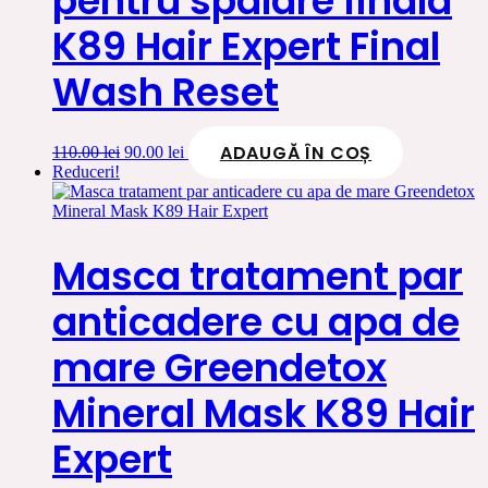
pentru spalare finala
K89 Hair Expert Final
Wash Reset
ADAUGĂ ÎN COȘ
Prețul
Prețul
110.00
lei
90.00
lei
inițial
curent
Reduceri!
a
este:
fost:
90.00 lei.
110.00 lei.
Masca tratament par
anticadere cu apa de
mare Greendetox
Mineral Mask K89 Hair
Expert