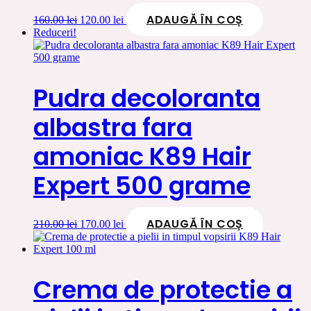
ADAUGĂ ÎN COȘ
Prețul
Prețul
160.00
lei
120.00
lei
inițial
curent
Reduceri!
a
este:
fost:
120.00 lei.
160.00 lei.
Pudra decoloranta
albastra fara
amoniac K89 Hair
Expert 500 grame
ADAUGĂ ÎN COȘ
Prețul
Prețul
210.00
lei
170.00
lei
inițial
curent
a
este:
fost:
170.00 lei.
210.00 lei.
Crema de protectie a