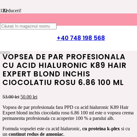
Reduceri!
Prima pagină
/
INGRIJIRE PAR K89 HAIR EXPERT
/
VOPSEA
DE PAR
/
VOPSEA DE PAR CU ACID HIALURONIC K89
+40 748 198 568
HAIR EXPERT
/ Vopsea de par profesionala cu acid hialuronic
K89 Hair Expert blond inchis ciocolatiu rosu 6.86 100 ml
VOPSEA DE PAR PROFESIONALA
CU ACID HIALURONIC K89 HAIR
EXPERT BLOND INCHIS
CIOCOLATIU ROSU 6.86 100 ML
Prețul
Prețul
53.00
lei
50.00
lei
inițial
curent
Vopsea de par profesionala fara PPD cu acid hialuronic K89 Hair
a
este:
Expert blond inchis ciocolatiu rosu 6.86 100 ml este o vopsea crema
fost:
50.00 lei.
permanenta profesionala cu acoperire 100 % a parului alb.
53.00 lei.
Formula vopselei este cu acid hialuronic,
cu proteina k-plex
si cu
un
continut redus de amoniac
.