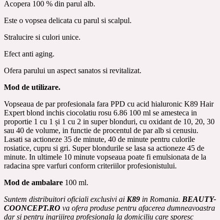
Acopera 100 % din parul alb.
Este o vopsea delicata cu parul si scalpul.
Stralucire si culori unice.
Efect anti aging.
Ofera parului un aspect sanatos si revitalizat.
Mod de utilizare.
Vopseaua de par profesionala fara PPD cu acid hialuronic K89 Hair
Expert blond inchis ciocolatiu rosu 6.86 100 ml se amesteca in
proportie 1 cu 1 și 1 cu 2 in super blonduri, cu oxidant de 10, 20, 30
sau 40 de volume, in functie de procentul de par alb si cenusiu.
Lasati sa actioneze 35 de minute, 40 de minute pentru culorile
rosiatice, cupru si gri.
Super blondurile se lasa sa actioneze 45 de
minute. In ultimele 10 minute vopseaua poate fi emulsionata de la
radacina spre varfuri conform criteriilor profesionistului.
Mod de ambalare
100 ml.
Suntem distribuitori oficiali exclusivi ai
K89
in Romania.
BEAUTY-
COONCEPT.RO
va ofera produse pentru afacerea dumneavoastra
dar si pentru ingrijirea profesionala la domiciliu care sporesc