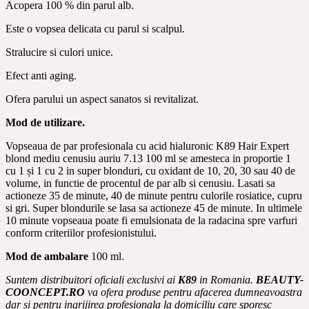
Acopera 100 % din parul alb.
Este o vopsea delicata cu parul si scalpul.
Stralucire si culori unice.
Efect anti aging.
Ofera parului un aspect sanatos si revitalizat.
Mod de utilizare.
Vopseaua de par profesionala cu acid hialuronic K89 Hair Expert
blond mediu cenusiu auriu 7.13 100 ml se amesteca in proportie 1
cu 1 și 1 cu 2 in super blonduri, cu oxidant de 10, 20, 30 sau 40 de
volume, in functie de procentul de par alb si cenusiu. Lasati sa
actioneze 35 de minute, 40 de minute pentru culorile rosiatice, cupru
si gri.
Super blondurile se lasa sa actioneze 45 de minute. In ultimele
10 minute vopseaua poate fi emulsionata de la radacina spre varfuri
conform criteriilor profesionistului.
Mod de ambalare
100 ml.
Suntem distribuitori oficiali exclusivi ai
K89
in Romania.
BEAUTY-
COONCEPT.RO
va ofera produse pentru afacerea dumneavoastra
dar si pentru ingrijirea profesionala la domiciliu care sporesc