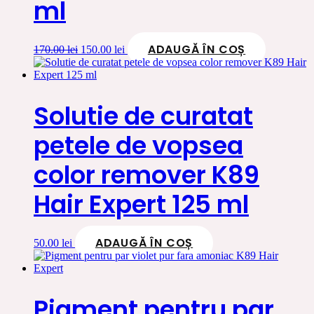
ml
ADAUGĂ ÎN COȘ
Prețul
Prețul
170.00
lei
150.00
lei
inițial
curent
a
este:
fost:
150.00 lei.
170.00 lei.
Solutie de curatat
petele de vopsea
color remover K89
Hair Expert 125 ml
ADAUGĂ ÎN COȘ
50.00
lei
Pigment pentru par