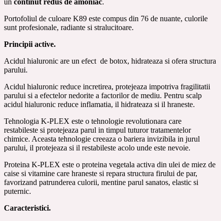
un
continut redus de amoniac
.
Portofoliul de culoare K89 este compus din 76 de nuante, culorile
sunt profesionale, radiante si stralucitoare.
Principii active.
Acidul hialuronic are un efect de botox, hidrateaza si ofera structura
parului.
Acidul hialuronic reduce incretirea, protejeaza impotriva fragilitatii
parului si a efectelor nedorite a factorilor de mediu. Pentru scalp
acidul hialuronic reduce inflamatia, il hidrateaza si il hraneste.
Tehnologia K-PLEX este o tehnologie revolutionara care
restabileste si protejeaza parul in timpul tuturor tratamentelor
chimice. Aceasta tehnologie creeaza o bariera invizibila in jurul
parului, il protejeaza si il restabileste acolo unde este nevoie.
Proteina K-PLEX este o proteina vegetala activa din ulei de miez de
caise si vitamine care hraneste si repara structura firului de par,
favorizand patrunderea culorii, mentine parul sanatos, elastic si
puternic.
Caracteristici.