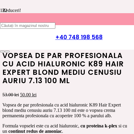
Reduceri!
Prima pagină
/
INGRIJIRE PAR K89 HAIR EXPERT
/
VOPSEA
DE PAR
/
VOPSEA DE PAR CU ACID HIALURONIC K89
+40 748 198 568
HAIR EXPERT
/ Vopsea de par profesionala cu acid hialuronic
K89 Hair Expert blond mediu cenusiu auriu 7.13 100 ml
VOPSEA DE PAR PROFESIONALA
CU ACID HIALURONIC K89 HAIR
EXPERT BLOND MEDIU CENUSIU
AURIU 7.13 100 ML
Prețul
Prețul
53.00
lei
50.00
lei
inițial
curent
Vopsea de par profesionala cu acid hialuronic K89 Hair Expert
a
este:
blond mediu cenusiu auriu 7.13 100 ml este o vopsea crema
fost:
50.00 lei.
permanenta profesionala cu acoperire 100 % a parului alb.
53.00 lei.
Formula vopselei este cu acid hialuronic,
cu proteina k-plex
si cu
un
continut redus de amoniac
.