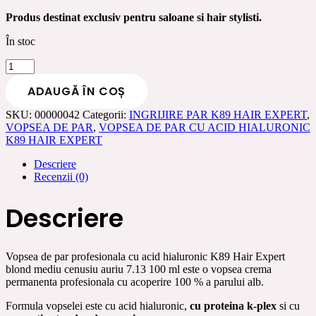
Produs destinat exclusiv pentru saloane si hair stylisti.
În stoc
Cantitate
Vopsea
ADAUGĂ ÎN COȘ
de
par
SKU:
00000042
Categorii:
INGRIJIRE PAR K89 HAIR EXPERT
,
profesionala
VOPSEA DE PAR
,
VOPSEA DE PAR CU ACID HIALURONIC
cu
K89 HAIR EXPERT
acid
hialuronic
Descriere
K89
Recenzii (0)
Hair
Expert
blond
Descriere
mediu
cenusiu
auriu
7.13
Vopsea de par profesionala cu acid hialuronic K89 Hair Expert
100
blond mediu cenusiu auriu 7.13 100 ml este o vopsea crema
ml
permanenta profesionala cu acoperire 100 % a parului alb.
Formula vopselei este cu acid hialuronic,
cu proteina k-plex
si cu