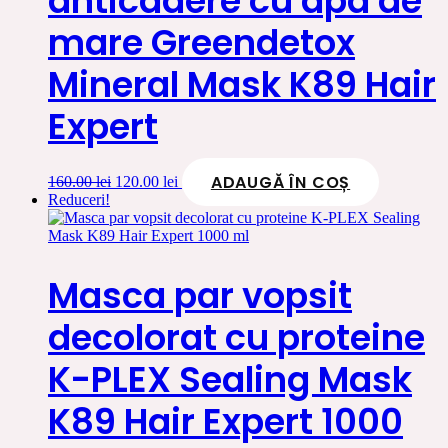
anticadere cu apa de
mare Greendetox
Mineral Mask K89 Hair
Expert
ADAUGĂ ÎN COȘ
Prețul
Prețul
160.00
lei
120.00
lei
inițial
curent
Reduceri!
a
este:
fost:
120.00 lei.
160.00 lei.
Masca par vopsit
decolorat cu proteine
K-PLEX Sealing Mask
K89 Hair Expert 1000