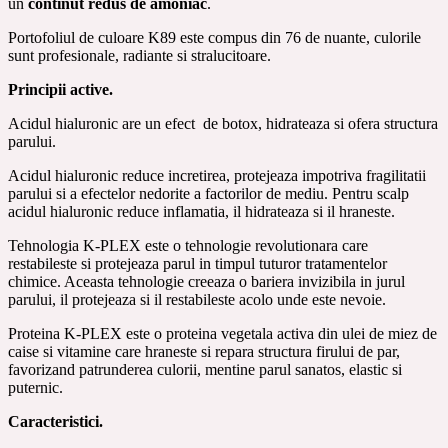
un
continut redus de amoniac
.
Portofoliul de culoare K89 este compus din 76 de nuante, culorile
sunt profesionale, radiante si stralucitoare.
Principii active.
Acidul hialuronic are un efect de botox, hidrateaza si ofera structura
parului.
Acidul hialuronic reduce incretirea, protejeaza impotriva fragilitatii
parului si a efectelor nedorite a factorilor de mediu. Pentru scalp
acidul hialuronic reduce inflamatia, il hidrateaza si il hraneste.
Tehnologia K-PLEX este o tehnologie revolutionara care
restabileste si protejeaza parul in timpul tuturor tratamentelor
chimice. Aceasta tehnologie creeaza o bariera invizibila in jurul
parului, il protejeaza si il restabileste acolo unde este nevoie.
Proteina K-PLEX este o proteina vegetala activa din ulei de miez de
caise si vitamine care hraneste si repara structura firului de par,
favorizand patrunderea culorii, mentine parul sanatos, elastic si
puternic.
Caracteristici.