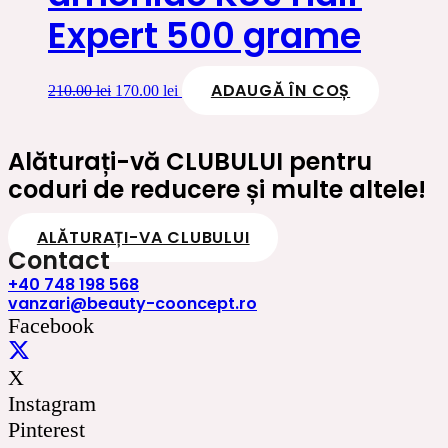
Expert 500 grame
ADAUGĂ ÎN COȘ
Prețul
Prețul
210.00
lei
170.00
lei
inițial
curent
a
este:
fost:
170.00 lei.
Alăturați-vă CLUBULUI pentru
210.00 lei.
coduri de reducere și multe altele!
ALĂTURAȚI-VA CLUBULUI
Contact
+40 748 198 568
vanzari@beauty-cooncept.ro
Facebook
X
Instagram
Pinterest