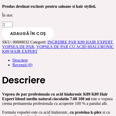
Produs destinat exclusiv pentru saloane si hair stylisti.
În stoc
Cantitate
Vopsea
ADAUGĂ ÎN COȘ
de
par
SKU:
00000032
Categorii:
INGRIJIRE PAR K89 HAIR EXPERT
,
profesionala
VOPSEA DE PAR
,
VOPSEA DE PAR CU ACID HIALURONIC
cu
K89 HAIR EXPERT
acid
hialuronic
Descriere
K89
Recenzii (0)
Hair
Expert
blond
Descriere
mediu
natural
ciocolatiu
7.08
Vopsea de par profesionala cu acid hialuronic K89 K89 Hair
100
Expert blond mediu natural ciocolatiu 7.08 100 ml
este o vopsea
ml
crema permanenta profesionala cu acoperire 100 % a parului alb.
Formula vopselei este cu acid hialuronic,
cu proteina k-plex
si cu