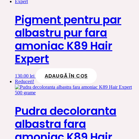
a
este:
fost:
110.00 lei.
130.00 lei.
Pigment pentru par
albastru pur fara
amoniac K89 Hair
Expert
ADAUGĂ ÎN COȘ
130.00
lei
Reduceri!
Pudra decoloranta
albastra fara
amoniac K89 Hair