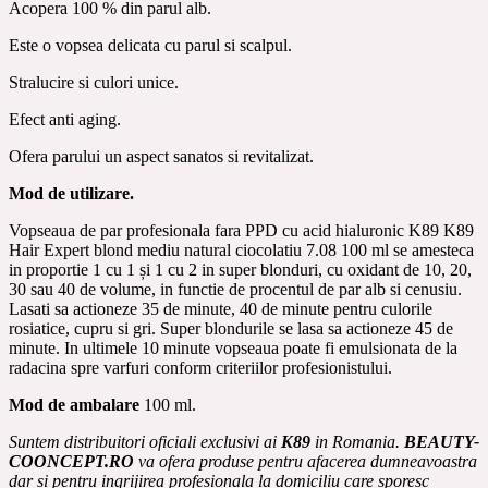
Acopera 100 % din parul alb.
Este o vopsea delicata cu parul si scalpul.
Stralucire si culori unice.
Efect anti aging.
Ofera parului un aspect sanatos si revitalizat.
Mod de utilizare.
Vopseaua de par profesionala fara PPD cu acid hialuronic K89 K89
Hair Expert blond mediu natural ciocolatiu 7.08 100 ml se amesteca
in proportie 1 cu 1 și 1 cu 2 in super blonduri, cu oxidant de 10, 20,
30 sau 40 de volume, in functie de procentul de par alb si cenusiu.
Lasati sa actioneze 35 de minute, 40 de minute pentru culorile
rosiatice, cupru si gri.
Super blondurile se lasa sa actioneze 45 de
minute. In ultimele 10 minute vopseaua poate fi emulsionata de la
radacina spre varfuri conform criteriilor profesionistului.
Mod de ambalare
100 ml.
Suntem distribuitori oficiali exclusivi ai
K89
in Romania.
BEAUTY-
COONCEPT.RO
va ofera produse pentru afacerea dumneavoastra
dar si pentru ingrijirea profesionala la domiciliu care sporesc