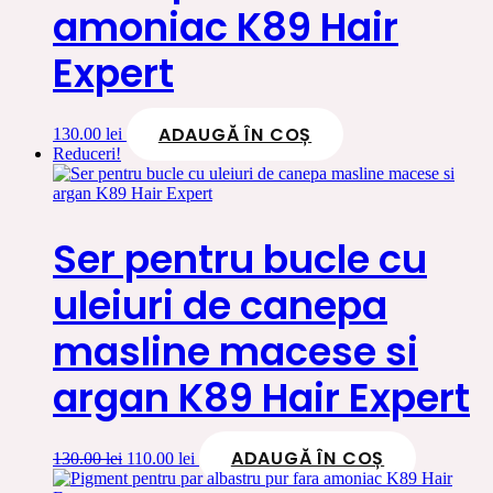
amoniac K89 Hair
Expert
ADAUGĂ ÎN COȘ
130.00
lei
Reduceri!
Ser pentru bucle cu
uleiuri de canepa
masline macese si
argan K89 Hair Expert
ADAUGĂ ÎN COȘ
Prețul
Prețul
130.00
lei
110.00
lei
inițial
curent