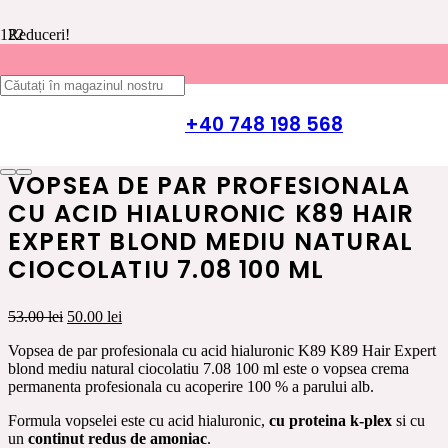
Reduceri!
Prima pagină
/
INGRIJIRE PAR K89 HAIR EXPERT
/
VOPSEA
DE PAR
/
VOPSEA DE PAR CU ACID HIALURONIC K89
+40 748 198 568
HAIR EXPERT
/ Vopsea de par profesionala cu acid hialuronic
K89 Hair Expert blond mediu natural ciocolatiu 7.08 100 ml
VOPSEA DE PAR PROFESIONALA
CU ACID HIALURONIC K89 HAIR
EXPERT BLOND MEDIU NATURAL
CIOCOLATIU 7.08 100 ML
Prețul
Prețul
53.00
lei
50.00
lei
inițial
curent
Vopsea de par profesionala cu acid hialuronic K89 K89 Hair Expert
a
este:
blond mediu natural ciocolatiu 7.08 100 ml este o vopsea crema
fost:
50.00 lei.
permanenta profesionala cu acoperire 100 % a parului alb.
53.00 lei.
Formula vopselei este cu acid hialuronic,
cu proteina k-plex
si cu
un
continut redus de amoniac
.