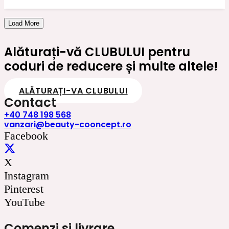
a
este:
fost:
530.00 lei.
Load More
640.00 lei.
Alăturați-vă CLUBULUI pentru
coduri de reducere și multe altele!
ALĂTURAȚI-VA CLUBULUI
Contact
+40 748 198 568
vanzari@beauty-cooncept.ro
Facebook
X
Instagram
Pinterest
YouTube
Comenzi si livrare