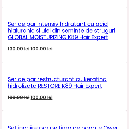
inițial
curent
a
este:
fost:
100.00 lei.
130.00 lei.
Ser de par intensiv hidratant cu acid
hialuronic si ulei din seminte de struguri
GLOBAL MOISTURIZING K89 Hair Expert
Prețul
Prețul
130.00
lei
100.00
lei
inițial
curent
a
este:
fost:
100.00 lei.
130.00 lei.
Ser de par restructurant cu keratina
hidrolizata RESTORE K89 Hair Expert
Prețul
Prețul
130.00
lei
100.00
lei
inițial
curent
a
este:
fost:
100.00 lei.
130.00 lei.
Set ingrijire par pe timp de noapte Ower