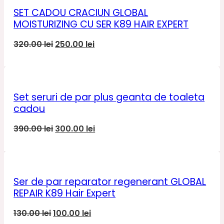
320.00 lei.
SET CADOU CRACIUN GLOBAL
MOISTURIZING CU SER K89 HAIR EXPERT
Prețul
Prețul
320.00
lei
250.00
lei
inițial
curent
a
este:
fost:
250.00 lei.
320.00 lei.
Set seruri de par plus geanta de toaleta
cadou
Prețul
Prețul
390.00
lei
300.00
lei
inițial
curent
a
este:
fost:
300.00 lei.
390.00 lei.
Ser de par reparator regenerant GLOBAL
REPAIR K89 Hair Expert
Prețul
Prețul
130.00
lei
100.00
lei