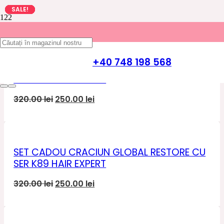
SALE!
SALE!
SALE!
SALE!
SALE!
SALE!
SALE!
SALE!
SALE!
SALE!
TIPURI DE PAR
+40 748 198 568
SET CADOU CRACIUN GLOBAL REPAIR CU
SER K89 HAIR EXPERT
Prețul
Prețul
320.00
lei
250.00
lei
inițial
curent
a
este:
fost:
250.00 lei.
320.00 lei.
SET CADOU CRACIUN GLOBAL RESTORE CU
SER K89 HAIR EXPERT
Prețul
Prețul
320.00
lei
250.00
lei
inițial
curent
a
este:
fost:
250.00 lei.