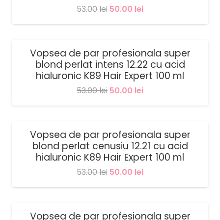
Prețul
Prețul
53.00
lei
50.00
lei
inițial
curent
a
este:
fost:
50.00 lei.
Vopsea de par profesionala super
SALE!
blond perlat intens 12.22 cu acid
53.00 lei.
hialuronic K89 Hair Expert 100 ml
Prețul
Prețul
53.00
lei
50.00
lei
inițial
curent
a
este:
fost:
50.00 lei.
Vopsea de par profesionala super
SALE!
blond perlat cenusiu 12.21 cu acid
53.00 lei.
hialuronic K89 Hair Expert 100 ml
Prețul
Prețul
53.00
lei
50.00
lei
inițial
curent
a
este:
fost:
50.00 lei.
Vopsea de par profesionala super
SALE!