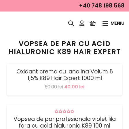
+40 748 198 568
MENIU
VOPSEA DE PAR CU ACID
HIALURONIC K89 HAIR EXPERT
Oxidant crema cu lanolina Volum 5
SALE!
1,5% K89 Hair Expert 1000 ml
Prețul
Prețul
50.00
lei
40.00
lei
inițial
curent
a
este:
fost:
40.00 lei.
SALE!
Evaluat la
5.00
din 5
Vopsea de par profesionala violet lila
50.00 lei.
fara cu acid hialuronic K89 100 ml