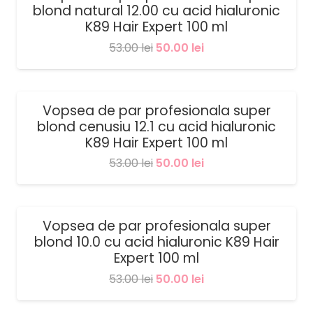
blond natural 12.00 cu acid hialuronic
53.00 lei.
K89 Hair Expert 100 ml
Prețul
Prețul
53.00
lei
50.00
lei
inițial
curent
a
este:
fost:
50.00 lei.
Vopsea de par profesionala super
SALE!
blond cenusiu 12.1 cu acid hialuronic
53.00 lei.
K89 Hair Expert 100 ml
Prețul
Prețul
53.00
lei
50.00
lei
inițial
curent
a
este:
fost:
50.00 lei.
Vopsea de par profesionala super
SALE!
blond 10.0 cu acid hialuronic K89 Hair
53.00 lei.
Expert 100 ml
Prețul
Prețul
53.00
lei
50.00
lei
inițial
curent