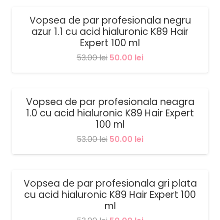
a
este:
fost:
50.00 lei.
Vopsea de par profesionala negru
SALE!
azur 1.1 cu acid hialuronic K89 Hair
53.00 lei.
Expert 100 ml
Prețul
Prețul
53.00
lei
50.00
lei
inițial
curent
a
este:
fost:
50.00 lei.
Vopsea de par profesionala neagra
SALE!
1.0 cu acid hialuronic K89 Hair Expert
53.00 lei.
100 ml
Prețul
Prețul
53.00
lei
50.00
lei
inițial
curent
a
este:
fost:
50.00 lei.
Vopsea de par profesionala gri plata
SALE!
cu acid hialuronic K89 Hair Expert 100
53.00 lei.
ml