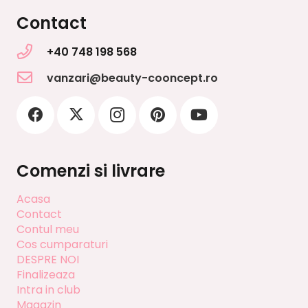
Contact
+40 748 198 568
vanzari@beauty-cooncept.ro
Comenzi si livrare
Acasa
Contact
Contul meu
Cos cumparaturi
DESPRE NOI
Finalizeaza
Intra in club
Magazin