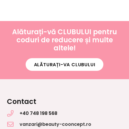
Alăturați-vă CLUBULUI pentru
coduri de reducere și multe
altele!
ALĂTURAȚI-VA CLUBULUI
Contact
+40 748 198 568
vanzari@beauty-cooncept.ro