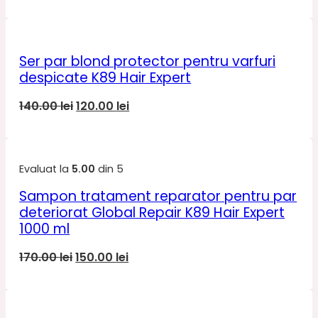
inițial
curent
a
este:
fost:
250.00 lei.
300.00 lei.
Ser par blond protector pentru varfuri
despicate K89 Hair Expert
Prețul
Prețul
140.00
lei
120.00
lei
inițial
curent
a
este:
fost:
120.00 lei.
Evaluat la
5.00
din 5
140.00 lei.
Sampon tratament reparator pentru par
deteriorat Global Repair K89 Hair Expert
1000 ml
Prețul
Prețul
170.00
lei
150.00
lei
inițial
curent
a
este:
fost:
150.00 lei.