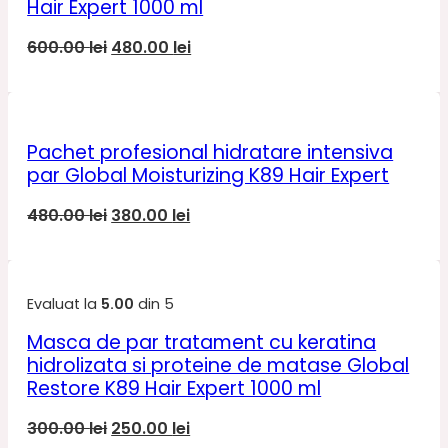
Hair Expert 1000 ml
Prețul
Prețul
600.00
lei
480.00
lei
inițial
curent
a
este:
fost:
480.00 lei.
600.00 lei.
Pachet profesional hidratare intensiva
par Global Moisturizing K89 Hair Expert
Prețul
Prețul
480.00
lei
380.00
lei
inițial
curent
a
este:
fost:
380.00 lei.
Evaluat la
5.00
din 5
480.00 lei.
Masca de par tratament cu keratina
hidrolizata si proteine de matase Global
Restore K89 Hair Expert 1000 ml
Prețul
Prețul
300.00
lei
250.00
lei