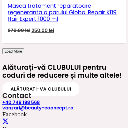
170.00 lei.
Masca tratament reparatoare
regeneranta a parului Global Repair K89
Hair Expert 1000 ml
Prețul
Prețul
270.00
lei
250.00
lei
inițial
curent
a
este:
fost:
250.00 lei.
Load More
270.00 lei.
Alăturați-vă CLUBULUI pentru
coduri de reducere și multe altele!
ALĂTURAȚI-VA CLUBULUI
Contact
+40 748 198 568
vanzari@beauty-cooncept.ro
Facebook