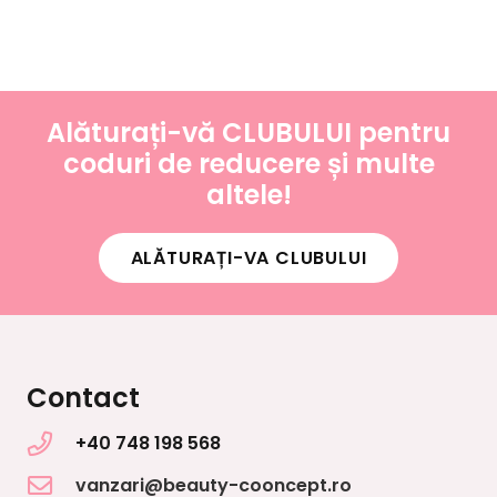
Alăturați-vă CLUBULUI pentru
coduri de reducere și multe
altele!
ALĂTURAȚI-VA CLUBULUI
Contact
+40 748 198 568
vanzari@beauty-cooncept.ro