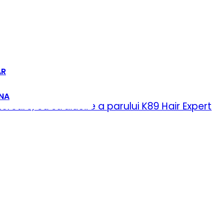
9 Hair Expert
AR
INA
ncretire, cu stralucire a parului K89 Hair Expert
9 Hair Expert