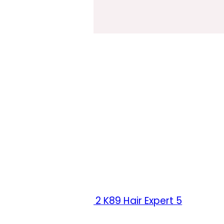
8 568
ensiva a parului K89 Hair Expert
00 ml
or si volumelor Fix 2 K89 Hair Expert 5