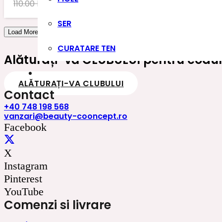
Prețul
Prețul
110.00
lei
90.00
lei
inițial
curent
SER
a
este:
Load More
fost:
90.00 lei.
CURATARE TEN
110.00 lei.
Alăturați-vă CLUBULUI pentru coduri
ALĂTURAȚI-VA CLUBULUI
Contact
+40 748 198 568
vanzari@beauty-cooncept.ro
Facebook
X
Instagram
Pinterest
YouTube
Comenzi si livrare