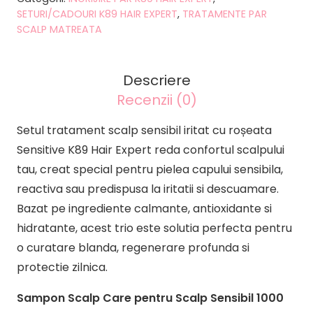
scalp
SETURI/CADOURI K89 HAIR EXPERT
,
TRATAMENTE PAR
sensibil
SCALP MATREATA
iritat
cu
Descriere
roșeata
Recenzii (0)
Sensitive
K89
Setul tratament scalp sensibil iritat cu roșeata
Hair
Sensitive K89 Hair Expert reda confortul scalpului
Expert
tau, creat special pentru pielea capului sensibila,
reactiva sau predispusa la iritatii si descuamare.
Bazat pe ingrediente calmante, antioxidante si
hidratante, acest trio este solutia perfecta pentru
o curatare blanda, regenerare profunda si
protectie zilnica.
Sampon Scalp Care pentru Scalp Sensibil 1000