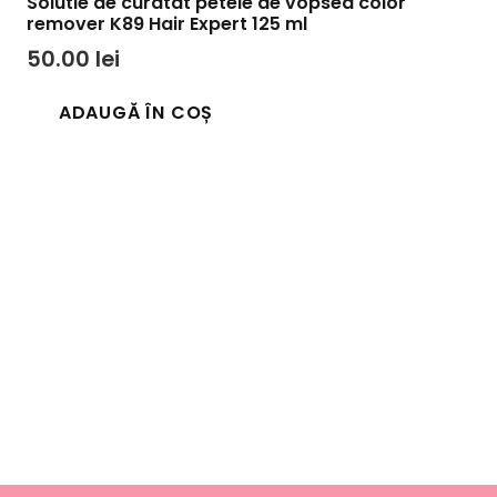
Solutie de curatat petele de vopsea color
remover K89 Hair Expert 125 ml
50.00
lei
ADAUGĂ ÎN COȘ