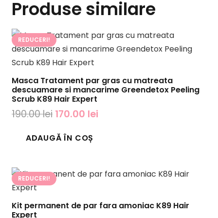
Produse similare
REDUCERI!
Masca Tratament par gras cu matreata
descuamare si mancarime Greendetox Peeling
Scrub K89 Hair Expert
Prețul
Prețul
190.00
lei
170.00
lei
inițial
curent
ADAUGĂ ÎN COȘ
a
este:
fost:
170.00 lei.
190.00 lei.
REDUCERI!
Kit permanent de par fara amoniac K89 Hair
Expert