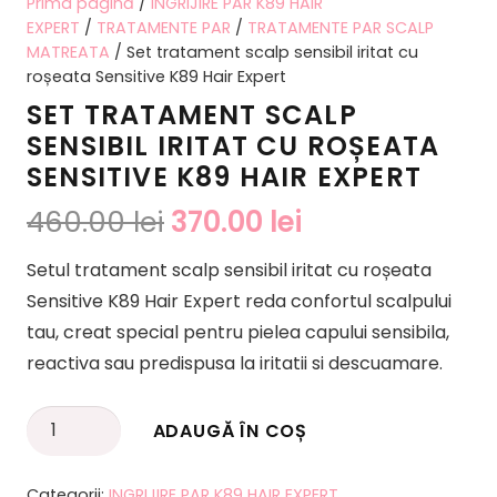
Prima pagină
/
INGRIJIRE PAR K89 HAIR
EXPERT
/
TRATAMENTE PAR
/
TRATAMENTE PAR SCALP
MATREATA
/ Set tratament scalp sensibil iritat cu
roșeata Sensitive K89 Hair Expert
SET TRATAMENT SCALP
SENSIBIL IRITAT CU ROȘEATA
SENSITIVE K89 HAIR EXPERT
Prețul
Prețul
460.00
lei
370.00
lei
inițial
curent
Setul tratament scalp sensibil iritat cu roșeata
a
este:
Sensitive K89 Hair Expert reda confortul scalpului
fost:
370.00 lei.
tau, creat special pentru pielea capului sensibila,
460.00 lei.
reactiva sau predispusa la iritatii si descuamare.
Cantitate
ADAUGĂ ÎN COȘ
Alternative:
Set
tratament
Categorii:
INGRIJIRE PAR K89 HAIR EXPERT
,