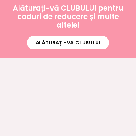
Alăturați-vă CLUBULUI pentru
coduri de reducere și multe
altele!
ALĂTURAȚI-VA CLUBULUI