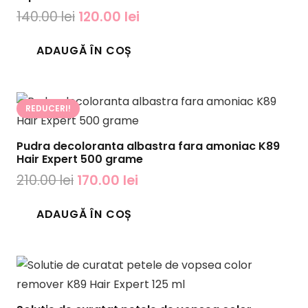
Prețul
Prețul
140.00
lei
120.00
lei
inițial
curent
ADAUGĂ ÎN COȘ
a
este:
fost:
120.00 lei.
140.00 lei.
REDUCERI!
Pudra decoloranta albastra fara amoniac K89
Hair Expert 500 grame
Prețul
Prețul
210.00
lei
170.00
lei
inițial
curent
ADAUGĂ ÎN COȘ
a
este:
fost:
170.00 lei.
210.00 lei.