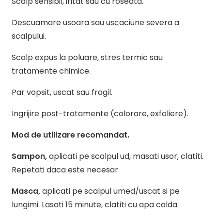
Scalp sensibil, iritat sau cu roseata.
Descuamare usoara sau uscaciune severa a
scalpului.
Scalp expus la poluare, stres termic sau
tratamente chimice.
Par vopsit, uscat sau fragil.
Ingrijire post-tratamente (colorare, exfoliere).
Mod de utilizare recomandat.
Sampon,
a
plicati pe scalpul ud, masati usor, clatiti.
Repetati daca este necesar.
Masca,
a
plicati pe scalpul umed/uscat si pe
lungimi. Lasati 15 minute, clatiti cu apa calda.