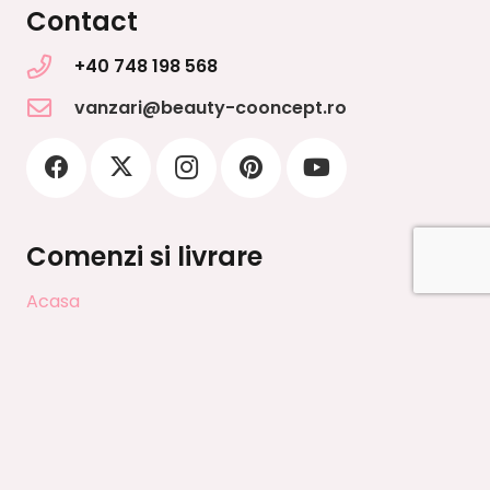
Contact
+40 748 198 568
vanzari@beauty-cooncept.ro
Comenzi si livrare
Acasa
Contact
Contul meu
Cos cumparaturi
DESPRE NOI
Finalizeaza
Intra in club
Magazin