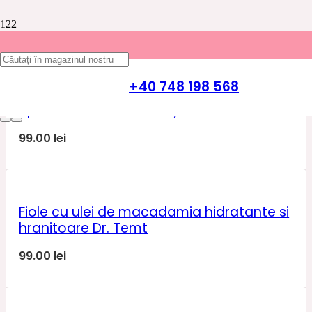
FIOLE
+40 748 198 568
Fiole cu laptisor de matca pentru toate
tipurile de ten Gelee Royal Dr. Temt
99.00
lei
Fiole cu ulei de macadamia hidratante si
hranitoare Dr. Temt
99.00
lei