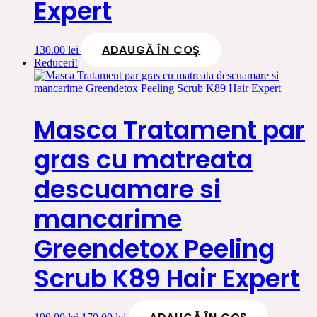
Expert
ADAUGĂ ÎN COȘ
130.00
lei
Reduceri!
Masca Tratament par
gras cu matreata
descuamare si
mancarime
Greendetox Peeling
Scrub K89 Hair Expert
Prețul
Prețul