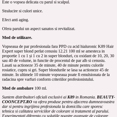
Este o vopsea delicata cu parul si scalpul.
Stralucire si culori unice.
Efect anti aging.
Ofera parului un aspect sanatos si revitalizat.
Mod de utilizare.
Vopseaua de par profesionala fara PPD cu acid hialuronic K89 Hair
Expert super blond perlat cenusiu 12.21 100 ml se amesteca in
proportie 1 cu 1 și 1 cu 2 in super blonduri, cu oxidant de 10, 20, 30
sau 40 de volume, in functie de procentul de par alb si cenusiu.
Lasati sa actioneze 35 de minute, 40 de minute pentru culorile
rosiatice, cupru si gri.
Super blondurile se lasa sa actioneze 45 de
minute. In ultimele 10 minute vopseaua poate fi emulsionata de la
radacina spre varfuri conform criteriilor profesionistului.
Mod de ambalare
100 ml.
Suntem distribuitori oficiali exclusivi ai
K89
in Romania.
BEAUTY-
COONCEPT.RO
va ofera produse pentru afacerea dumneavoastra
dar si pentru ingrijirea profesionala la domiciliu care sporesc
tehnica si calitatea serviciilor de colorare si tratament al parului.
Experimentati diferenta cu solutiile noastre avansate de colorare,