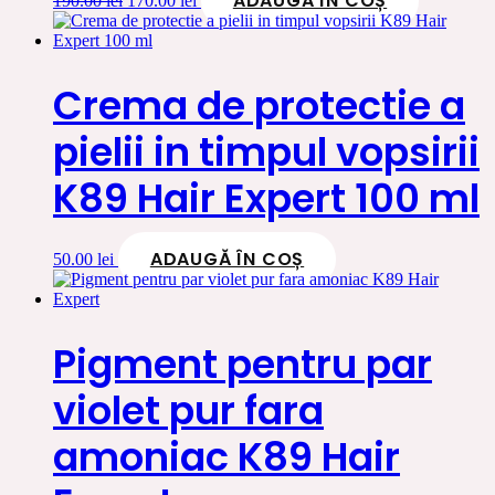
ADAUGĂ ÎN COȘ
190.00
lei
170.00
lei
inițial
curent
a
este:
fost:
170.00 lei.
190.00 lei.
Crema de protectie a
pielii in timpul vopsirii
K89 Hair Expert 100 ml
ADAUGĂ ÎN COȘ
50.00
lei
Pigment pentru par
violet pur fara
amoniac K89 Hair