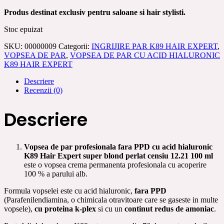
Produs destinat exclusiv pentru saloane si hair stylisti.
Stoc epuizat
SKU:
00000009
Categorii:
INGRIJIRE PAR K89 HAIR EXPERT
,
VOPSEA DE PAR
,
VOPSEA DE PAR CU ACID HIALURONIC
K89 HAIR EXPERT
Descriere
Recenzii (0)
Descriere
Vopsea de par profesionala fara PPD cu acid hialuronic
K89 Hair Expert super blond perlat censiu 12.21 100 ml
este o vopsea crema permanenta profesionala cu acoperire
100 % a parului alb.
Formula vopselei este cu acid hialuronic,
fara PPD
(Parafenilendiamina, o chimicala otravitoare care se gaseste in multe
vopsele),
cu proteina k-plex
si cu un
continut redus de amoniac
.