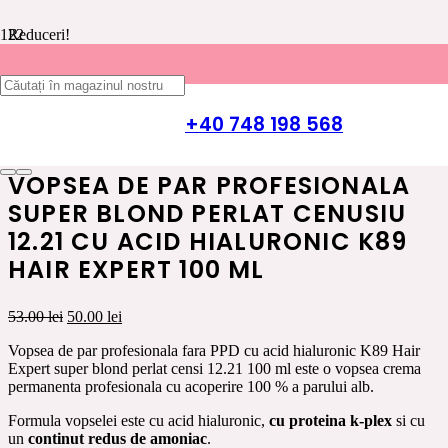
Reduceri!
Prima pagină
/
INGRIJIRE PAR K89 HAIR EXPERT
/
VOPSEA
DE PAR
/
VOPSEA DE PAR CU ACID HIALURONIC K89
+40 748 198 568
HAIR EXPERT
/ Vopsea de par profesionala super blond perlat
cenusiu 12.21 cu acid hialuronic K89 Hair Expert 100 ml
VOPSEA DE PAR PROFESIONALA
SUPER BLOND PERLAT CENUSIU
12.21 CU ACID HIALURONIC K89
HAIR EXPERT 100 ML
Prețul
Prețul
53.00
lei
50.00
lei
inițial
curent
Vopsea de par profesionala fara PPD cu acid hialuronic K89 Hair
a
este:
Expert super blond perlat censi 12.21 100 ml este o vopsea crema
fost:
50.00 lei.
permanenta profesionala cu acoperire 100 % a parului alb.
53.00 lei.
Formula vopselei este cu acid hialuronic,
cu proteina k-plex
si cu
un
continut redus de amoniac
.