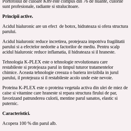
Portofoliul de culoare K89 este compus din 76 de nuante, culorile
sunt profesionale, radiante si stralucitoare.
Principii active.
Acidul hialuronic are un efect de botox, hidrateaza si ofera structura
parului.
Acidul hialuronic reduce incretirea, protejeaza impotriva fragilitatii
parului si a efectelor nedorite a factorilor de mediu. Pentru scalp
acidul hialuronic reduce inflamatia, il hidrateaza si il hraneste.
Tehnologia K-PLEX este o tehnologie revolutionara care
restabileste si protejeaza parul in timpul tuturor tratamentelor
chimice. Aceasta tehnologie creeaza o bariera invizibila in jurul
parului, il protejeaza si il restabileste acolo unde este nevoie.
Proteina K-PLEX este o proteina vegetala activa din ulei de miez de
caise si vitamine care hraneste si repara structura firului de par,
favorizand patrunderea culorii, mentine parul sanatos, elastic si
puternic.
Caracteristici.
Acopera 100 % din parul alb.