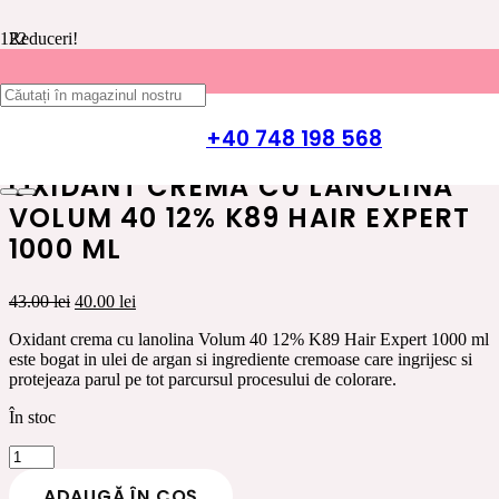
Reduceri!
Prima pagină
/
INGRIJIRE PAR K89 HAIR EXPERT
/
VOPSEA
DE PAR
/
VOPSIRE PAR DECOLORARE K89
/ Oxidant crema
+40 748 198 568
cu lanolina Volum 40 12% K89 Hair Expert 1000 ml
OXIDANT CREMA CU LANOLINA
VOLUM 40 12% K89 HAIR EXPERT
1000 ML
Prețul
Prețul
43.00
lei
40.00
lei
inițial
curent
Oxidant crema cu lanolina Volum 40 12% K89 Hair Expert 1000 ml
a
este:
este bogat in ulei de argan si ingrediente cremoase care ingrijesc si
fost:
40.00 lei.
protejeaza parul pe tot parcursul procesului de colorare.
43.00 lei.
În stoc
Cantitate
Oxidant
ADAUGĂ ÎN COȘ
crema