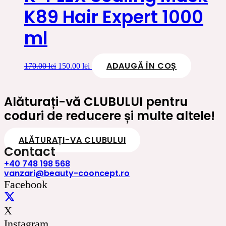
K89 Hair Expert 1000
ml
ADAUGĂ ÎN COȘ
Prețul
Prețul
170.00
lei
150.00
lei
inițial
curent
a
este:
fost:
150.00 lei.
Alăturați-vă CLUBULUI pentru
170.00 lei.
coduri de reducere și multe altele!
ALĂTURAȚI-VA CLUBULUI
Contact
+40 748 198 568
vanzari@beauty-cooncept.ro
Facebook
X
Instagram