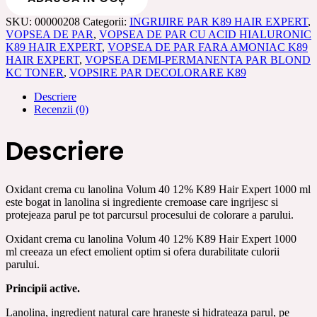
cu
SKU:
00000208
Categorii:
INGRIJIRE PAR K89 HAIR EXPERT
,
lanolina
VOPSEA DE PAR
,
VOPSEA DE PAR CU ACID HIALURONIC
Volum
K89 HAIR EXPERT
,
VOPSEA DE PAR FARA AMONIAC K89
40
HAIR EXPERT
,
VOPSEA DEMI-PERMANENTA PAR BLOND
12%
KC TONER
,
VOPSIRE PAR DECOLORARE K89
K89
Hair
Descriere
Expert
Recenzii (0)
1000
ml
Descriere
Oxidant crema cu lanolina Volum 40 12% K89 Hair Expert 1000 ml
este bogat in lanolina si ingrediente cremoase care ingrijesc si
protejeaza parul pe tot parcursul procesului de colorare a parului.
Oxidant crema cu lanolina Volum 40 12% K89 Hair Expert 1000
ml creeaza un efect emolient optim si ofera durabilitate culorii
parului.
Principii active.
Lanolina, ingredient natural care hraneste si hidrateaza parul, pe