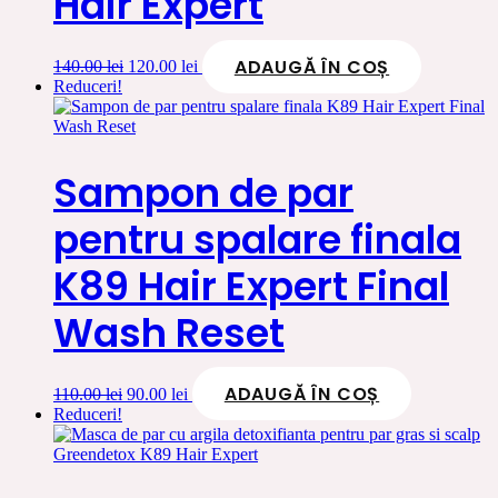
Hair Expert
ADAUGĂ ÎN COȘ
Prețul
Prețul
140.00
lei
120.00
lei
inițial
curent
Reduceri!
a
este:
fost:
120.00 lei.
140.00 lei.
Sampon de par
pentru spalare finala
K89 Hair Expert Final
Wash Reset
ADAUGĂ ÎN COȘ
Prețul
Prețul
110.00
lei
90.00
lei
inițial
curent
Reduceri!
a
este:
fost:
90.00 lei.
110.00 lei.