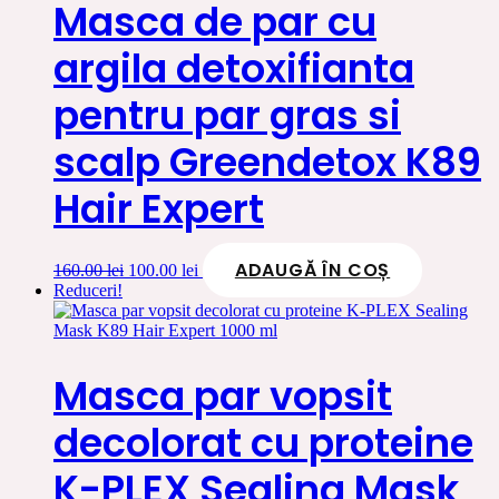
Masca de par cu
argila detoxifianta
pentru par gras si
scalp Greendetox K89
Hair Expert
ADAUGĂ ÎN COȘ
Prețul
Prețul
160.00
lei
100.00
lei
inițial
curent
Reduceri!
a
este:
fost:
100.00 lei.
160.00 lei.
Masca par vopsit
decolorat cu proteine
K-PLEX Sealing Mask