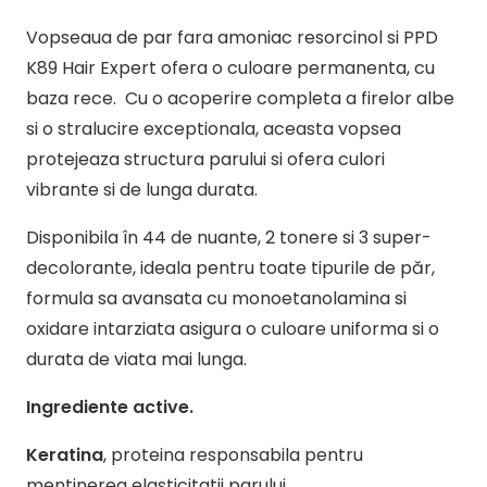
rosu
Vopseaua de par fara amoniac resorcinol si PPD
intens
K89 Hair Expert ofera o culoare permanenta, cu
7.66
baza rece. Cu o acoperire completa a firelor albe
si o stralucire exceptionala, aceasta vopsea
protejeaza structura parului si ofera culori
vibrante si de lunga durata.
Disponibila în 44 de nuante, 2 tonere si 3 super-
decolorante, ideala pentru toate tipurile de păr,
formula sa avansata cu monoetanolamina si
oxidare intarziata asigura o culoare uniforma si o
durata de viata mai lunga.
Ingrediente active.
Keratina
, proteina responsabila pentru
mentinerea elasticitatii parului.