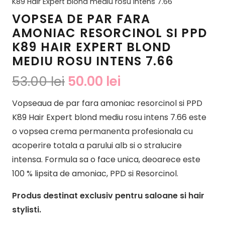
K89 Hair Expert blond mediu rosu intens 7.66
VOPSEA DE PAR FARA
AMONIAC RESORCINOL SI PPD
K89 HAIR EXPERT BLOND
MEDIU ROSU INTENS 7.66
Prețul
Prețul
53.00
lei
50.00
lei
inițial
curent
Vopseaua de par fara amoniac resorcinol si PPD
a
este:
K89 Hair Expert blond mediu rosu intens 7.66 este
fost:
50.00 lei.
o vopsea crema permanenta profesionala cu
53.00 lei.
acoperire totala a parului alb si o stralucire
intensa. Formula sa o face unica, deoarece este
100 % lipsita de amoniac, PPD si Resorcinol.
Produs destinat exclusiv pentru saloane si hair
stylisti.