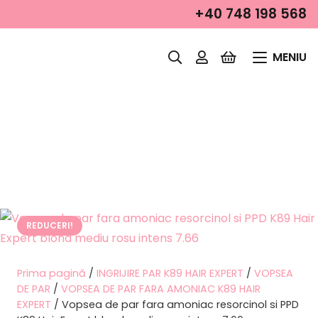
+40 748 198 568
MENIU
REDUCERI!
Prima pagină
/
INGRIJIRE PAR K89 HAIR EXPERT
/
VOPSEA
DE PAR
/
VOPSEA DE PAR FARA AMONIAC K89 HAIR
EXPERT
/ Vopsea de par fara amoniac resorcinol si PPD