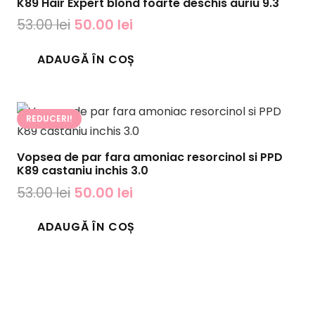
K89 Hair Expert blond foarte deschis auriu 9.3
Prețul
Prețul
53.00
lei
50.00
lei
inițial
curent
ADAUGĂ ÎN COȘ
a
este:
fost:
50.00 lei.
53.00 lei.
REDUCERI!
Vopsea de par fara amoniac resorcinol si PPD
K89 castaniu inchis 3.0
Prețul
Prețul
53.00
lei
50.00
lei
inițial
curent
ADAUGĂ ÎN COȘ
a
este:
fost:
50.00 lei.
53.00 lei.