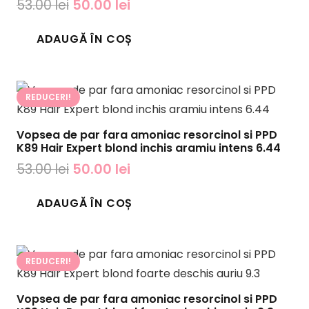
Prețul
Prețul
53.00
lei
50.00
lei
inițial
curent
ADAUGĂ ÎN COȘ
a
este:
fost:
50.00 lei.
53.00 lei.
REDUCERI!
Vopsea de par fara amoniac resorcinol si PPD
K89 Hair Expert blond inchis aramiu intens 6.44
Prețul
Prețul
53.00
lei
50.00
lei
inițial
curent
ADAUGĂ ÎN COȘ
a
este:
fost:
50.00 lei.
53.00 lei.
REDUCERI!
Vopsea de par fara amoniac resorcinol si PPD