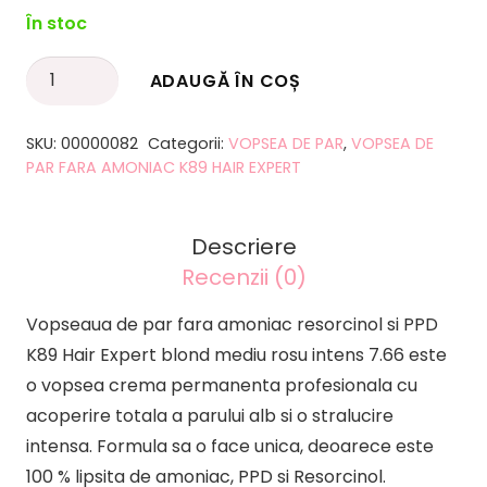
În stoc
Cantitate
ADAUGĂ ÎN COȘ
Alternative:
Vopsea
de
SKU:
00000082
Categorii:
VOPSEA DE PAR
,
VOPSEA DE
par
PAR FARA AMONIAC K89 HAIR EXPERT
fara
amoniac
Descriere
resorcinol
Recenzii (0)
si
PPD
Vopseaua de par fara amoniac resorcinol si PPD
K89
K89 Hair Expert blond mediu rosu intens 7.66 este
Hair
o vopsea crema permanenta profesionala cu
Expert
acoperire totala a parului alb si o stralucire
blond
intensa. Formula sa o face unica, deoarece este
mediu
100 % lipsita de amoniac, PPD si Resorcinol.