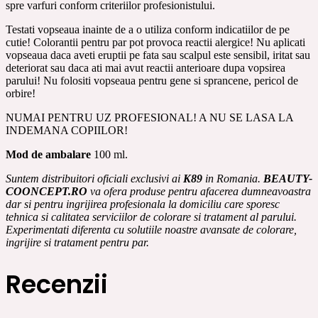
spre varfuri conform criteriilor profesionistului.
Testati vopseaua inainte de a o utiliza conform indicatiilor de pe
cutie! Colorantii pentru par pot provoca reactii alergice! Nu aplicati
vopseaua daca aveti eruptii pe fata sau scalpul este sensibil, iritat sau
deteriorat sau daca ati mai avut reactii anterioare dupa vopsirea
parului! Nu folositi vopseaua pentru gene si sprancene, pericol de
orbire!
NUMAI PENTRU UZ PROFESIONAL! A NU SE LASA LA
INDEMANA COPIILOR!
Mod de ambalare
100 ml.
Suntem distribuitori oficiali exclusivi ai
K89
in Romania.
BEAUTY-
COONCEPT.RO
va ofera produse pentru afacerea dumneavoastra
dar si pentru ingrijirea profesionala la domiciliu care sporesc
tehnica si calitatea serviciilor de colorare si tratament al parului.
Experimentati diferenta cu solutiile noastre avansate de colorare,
ingrijire si tratament pentru par.
Recenzii