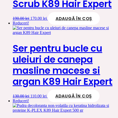
Scrub K89 Hair Expert
ADAUGĂ ÎN COȘ
Prețul
Prețul
190.00
lei
170.00
lei
inițial
curent
Reduceri!
a
este:
fost:
170.00 lei.
190.00 lei.
Ser pentru bucle cu
uleiuri de canepa
masline macese si
argan K89 Hair Expert
ADAUGĂ ÎN COȘ
Prețul
Prețul
130.00
lei
110.00
lei
inițial
curent
Reduceri!
a
este:
fost:
110.00 lei.
130.00 lei.