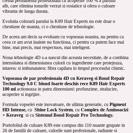
crema permanenta profesionala cu acoperire 100 % a parului
Hair
alb, care elimina tonurile verzui si rosiatice si ofera o culoare
Experts
vibranta de lunga durata.
100
Evolutia colorarii parului la K89 Hair Experts nu este doar o
ml
chestiune de nuanta, ci o chestiune de tehnologie.
De aceea am decis sa evoluam cu vopseaua noastra, nu pentru ca
ceea ce am avut inainte nu functiona, ci pentru ca putem face mai
bine, mai precis, mai respectuos, mai inteligent.
Noua tehnologie 4D s-a nascut din aceasta necesitate, de a combina
intensitatea si dimensiunea culorii cu ingrediente care protejeaza,
intaresc si imbunatatesc fibra capilara in timpul procesului chimic.
Vopseaua de par profesionala 4D cu Keraveg si Bond Repair
Technology 9.0 C blond foarte deschis rece K89 Hair Experts
100 ml
actioneaza in patru dimensiuni: profunzime, stralucire,
acoperire si ingrijire.
Formula vopselei este inovatoare, de ultima generatie, cu
Pigment
HD Intense,
cu
Shine Lock System
, cu
Complex de Aminoacizi
+ Keraveg
si cu
Sistemul
Bond Repair Pro Technology.
Portofoliul de culoare K89 este compus din 110 nuante grupate in
26 de familii de culoare, culorile sunt profesionale, radiante si