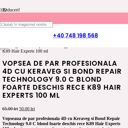
Reduceri!
Prima pagină
/
INGRIJIRE PAR K89 HAIR EXPERT
/
VOPSEA
+40 748 198 568
DE PAR
/
VOPSEA DE PAR 4D HAIR EXPERT CU
KERAVEG SI BOND REPAIR
/ Vopsea de par profesionala 4D cu
Keraveg si Bond Repair Technology 9.0 C blond foarte deschis rece
K89 Hair Experts 100 ml
VOPSEA DE PAR PROFESIONALA
4D CU KERAVEG SI BOND REPAIR
TECHNOLOGY 9.0 C BLOND
FOARTE DESCHIS RECE K89 HAIR
EXPERTS 100 ML
Prețul
Prețul
65.00
lei
50.00
lei
inițial
curent
Vopseaua de par profesionala 4D cu Keraveg si Bond Repair
a
este:
Technology 9.0 C blond foarte deschis rece K89 Hair Experts
fost:
50.00 lei.