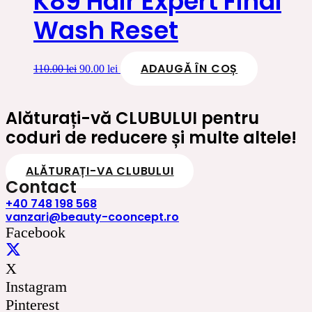
K89 Hair Expert Final
Wash Reset
ADAUGĂ ÎN COȘ
Prețul
Prețul
110.00
lei
90.00
lei
inițial
curent
a
este:
fost:
90.00 lei.
Alăturați-vă CLUBULUI pentru
110.00 lei.
coduri de reducere și multe altele!
ALĂTURAȚI-VA CLUBULUI
Contact
+40 748 198 568
vanzari@beauty-cooncept.ro
Facebook
X
Instagram
Pinterest