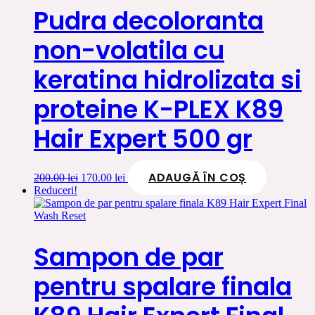
Pudra decoloranta
non-volatila cu
keratina hidrolizata si
proteine K-PLEX K89
Hair Expert 500 gr
ADAUGĂ ÎN COȘ
Prețul
Prețul
200.00
lei
170.00
lei
inițial
curent
Reduceri!
a
este:
fost:
170.00 lei.
200.00 lei.
Sampon de par
pentru spalare finala