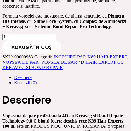
100 ml
actioneaza in patru dimensiuni: profunzime, stralucire,
65.00 lei.
acoperire si ingrijire.
Formula vopselei este inovatoare, de ultima generatie, cu
Pigment
HD Intense,
cu
Shine Lock System
, cu
Complex de Aminoacizi
+ Keraveg
si cu
Sistemul
Bond Repair Pro Technology.
Cantitate
Vopsea
ADAUGĂ ÎN COȘ
de
par
SKU:
00000963
Categorii:
INGRIJIRE PAR K89 HAIR EXPERT
,
profesionala
VOPSEA DE PAR
,
VOPSEA DE PAR 4D HAIR EXPERT CU
4D
KERAVEG SI BOND REPAIR
cu
Keraveg
Descriere
si
Recenzii (0)
Bond
Repair
Technology
Descriere
9.0
C
blond
foarte
Vopseaua de par profesionala 4D cu Keraveg si Bond Repair
deschis
Technology 9.0 C blond foarte deschis rece K89 Hair Experts
rece
100 ml
este un PRODUS NOU, UNIC IN ROMANIA, o vopsea
K89