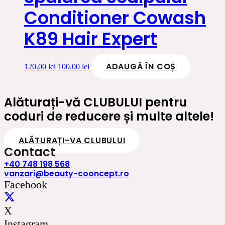
Conditioner Cowash
K89 Hair Expert
ADAUGĂ ÎN COȘ
Prețul
Prețul
120.00
lei
100.00
lei
inițial
curent
a
este:
fost:
100.00 lei.
Alăturați-vă CLUBULUI pentru
120.00 lei.
coduri de reducere și multe altele!
ALĂTURAȚI-VA CLUBULUI
Contact
+40 748 198 568
vanzari@beauty-cooncept.ro
Facebook
X
Instagram