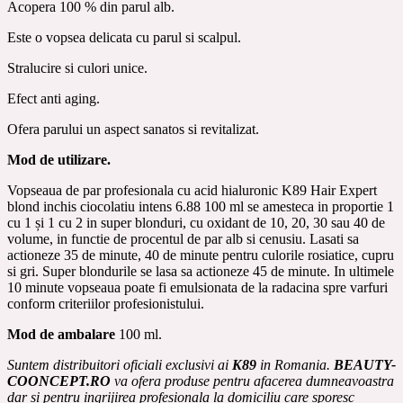
Acopera 100 % din parul alb.
Este o vopsea delicata cu parul si scalpul.
Stralucire si culori unice.
Efect anti aging.
Ofera parului un aspect sanatos si revitalizat.
Mod de utilizare.
Vopseaua de par profesionala cu acid hialuronic K89 Hair Expert
blond inchis ciocolatiu intens 6.88 100 ml se amesteca in proportie 1
cu 1 și 1 cu 2 in super blonduri, cu oxidant de 10, 20, 30 sau 40 de
volume, in functie de procentul de par alb si cenusiu. Lasati sa
actioneze 35 de minute, 40 de minute pentru culorile rosiatice, cupru
si gri.
Super blondurile se lasa sa actioneze 45 de minute. In ultimele
10 minute vopseaua poate fi emulsionata de la radacina spre varfuri
conform criteriilor profesionistului.
Mod de ambalare
100 ml.
Suntem distribuitori oficiali exclusivi ai
K89
in Romania.
BEAUTY-
COONCEPT.RO
va ofera produse pentru afacerea dumneavoastra
dar si pentru ingrijirea profesionala la domiciliu care sporesc