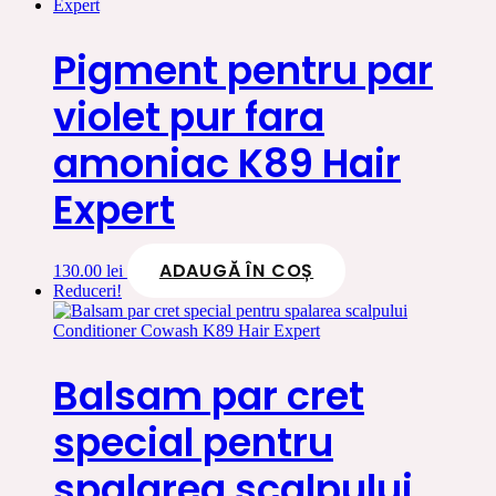
Pigment pentru par
violet pur fara
amoniac K89 Hair
Expert
ADAUGĂ ÎN COȘ
130.00
lei
Reduceri!
Balsam par cret
special pentru
spalarea scalpului