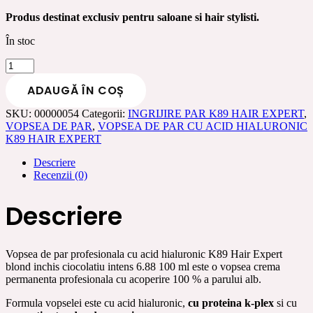
Produs destinat exclusiv pentru saloane si hair stylisti.
În stoc
Cantitate
Vopsea
ADAUGĂ ÎN COȘ
de
par
SKU:
00000054
Categorii:
INGRIJIRE PAR K89 HAIR EXPERT
,
profesionala
VOPSEA DE PAR
,
VOPSEA DE PAR CU ACID HIALURONIC
cu
K89 HAIR EXPERT
acid
hialuronic
Descriere
K89
Recenzii (0)
Hair
Expert
blond
Descriere
inchis
ciocolatiu
intens
6.88
Vopsea de par profesionala cu acid hialuronic K89 Hair Expert
100
blond inchis ciocolatiu intens 6.88 100 ml este o vopsea crema
ml
permanenta profesionala cu acoperire 100 % a parului alb.
Formula vopselei este cu acid hialuronic,
cu proteina k-plex
si cu