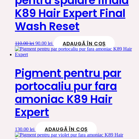
pentru spalare finala
K89 Hair Expert Final
Wash Reset
ADAUGĂ ÎN COȘ
Prețul
Prețul
110.00
lei
90.00
lei
inițial
curent
a
este:
fost:
90.00 lei.
110.00 lei.
Pigment pentru par
portocaliu pur fara
amoniac K89 Hair
Expert
ADAUGĂ ÎN COȘ
130.00
lei