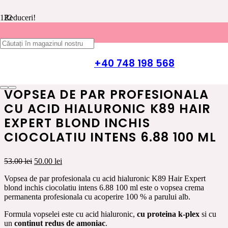
Reduceri!
Prima pagină
/
INGRIJIRE PAR K89 HAIR EXPERT
/
VOPSEA
DE PAR
/
VOPSEA DE PAR CU ACID HIALURONIC K89
+40 748 198 568
HAIR EXPERT
/ Vopsea de par profesionala cu acid hialuronic
K89 Hair Expert blond inchis ciocolatiu intens 6.88 100 ml
VOPSEA DE PAR PROFESIONALA
CU ACID HIALURONIC K89 HAIR
EXPERT BLOND INCHIS
CIOCOLATIU INTENS 6.88 100 ML
Prețul
Prețul
53.00
lei
50.00
lei
inițial
curent
Vopsea de par profesionala cu acid hialuronic K89 Hair Expert
a
este:
blond inchis ciocolatiu intens 6.88 100 ml este o vopsea crema
fost:
50.00 lei.
permanenta profesionala cu acoperire 100 % a parului alb.
53.00 lei.
Formula vopselei este cu acid hialuronic,
cu proteina k-plex
si cu
un
continut redus de amoniac
.