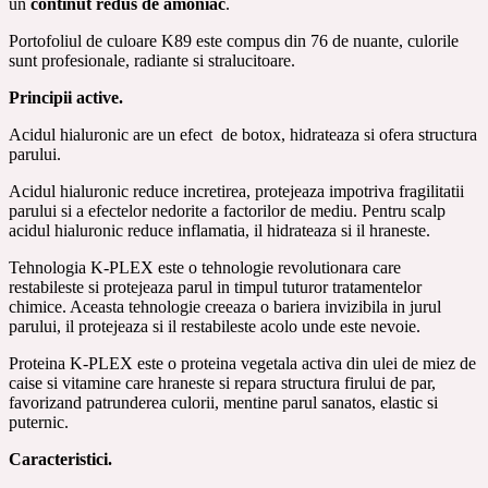
un
continut redus de amoniac
.
Portofoliul de culoare K89 este compus din 76 de nuante, culorile
sunt profesionale, radiante si stralucitoare.
Principii active.
Acidul hialuronic are un efect de botox, hidrateaza si ofera structura
parului.
Acidul hialuronic reduce incretirea, protejeaza impotriva fragilitatii
parului si a efectelor nedorite a factorilor de mediu. Pentru scalp
acidul hialuronic reduce inflamatia, il hidrateaza si il hraneste.
Tehnologia K-PLEX este o tehnologie revolutionara care
restabileste si protejeaza parul in timpul tuturor tratamentelor
chimice. Aceasta tehnologie creeaza o bariera invizibila in jurul
parului, il protejeaza si il restabileste acolo unde este nevoie.
Proteina K-PLEX este o proteina vegetala activa din ulei de miez de
caise si vitamine care hraneste si repara structura firului de par,
favorizand patrunderea culorii, mentine parul sanatos, elastic si
puternic.
Caracteristici.