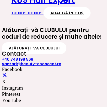
ADAUGĂ ÎN COȘ
Prețul
Prețul
120.00
lei
100.00
lei
inițial
curent
a
este:
fost:
100.00 lei.
Alăturați-vă CLUBULUI pentru
120.00 lei.
coduri de reducere și multe altele!
ALĂTURAȚI-VA CLUBULUI
Contact
+40 748 198 568
vanzari@beauty-cooncept.ro
Facebook
X
Instagram
Pinterest
YouTube