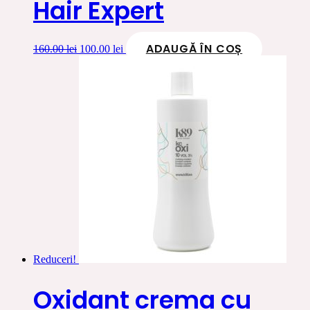
Hair Expert
ADAUGĂ ÎN COȘ
Prețul
Prețul
160.00
lei
100.00
lei
inițial
curent
a
este:
fost:
100.00 lei.
160.00 lei.
Reduceri!
Oxidant crema cu