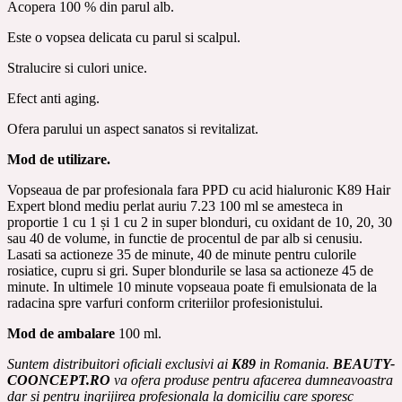
Acopera 100 % din parul alb.
Este o vopsea delicata cu parul si scalpul.
Stralucire si culori unice.
Efect anti aging.
Ofera parului un aspect sanatos si revitalizat.
Mod de utilizare.
Vopseaua de par profesionala fara PPD cu acid hialuronic K89 Hair
Expert blond mediu perlat auriu 7.23 100 ml se amesteca in
proportie 1 cu 1 și 1 cu 2 in super blonduri, cu oxidant de 10, 20, 30
sau 40 de volume, in functie de procentul de par alb si cenusiu.
Lasati sa actioneze 35 de minute, 40 de minute pentru culorile
rosiatice, cupru si gri.
Super blondurile se lasa sa actioneze 45 de
minute. In ultimele 10 minute vopseaua poate fi emulsionata de la
radacina spre varfuri conform criteriilor profesionistului.
Mod de ambalare
100 ml.
Suntem distribuitori oficiali exclusivi ai
K89
in Romania.
BEAUTY-
COONCEPT.RO
va ofera produse pentru afacerea dumneavoastra
dar si pentru ingrijirea profesionala la domiciliu care sporesc