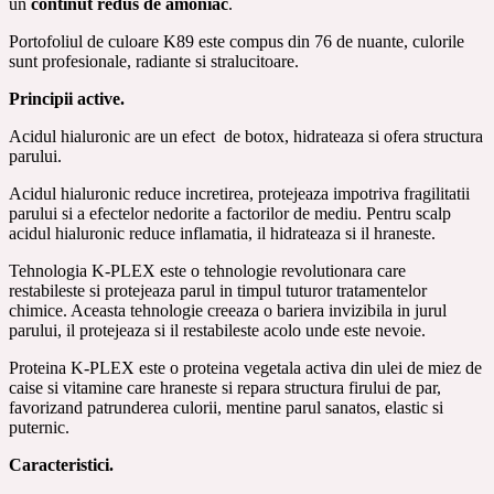
un
continut redus de amoniac
.
Portofoliul de culoare K89 este compus din 76 de nuante, culorile
sunt profesionale, radiante si stralucitoare.
Principii active.
Acidul hialuronic are un efect de botox, hidrateaza si ofera structura
parului.
Acidul hialuronic reduce incretirea, protejeaza impotriva fragilitatii
parului si a efectelor nedorite a factorilor de mediu. Pentru scalp
acidul hialuronic reduce inflamatia, il hidrateaza si il hraneste.
Tehnologia K-PLEX este o tehnologie revolutionara care
restabileste si protejeaza parul in timpul tuturor tratamentelor
chimice. Aceasta tehnologie creeaza o bariera invizibila in jurul
parului, il protejeaza si il restabileste acolo unde este nevoie.
Proteina K-PLEX este o proteina vegetala activa din ulei de miez de
caise si vitamine care hraneste si repara structura firului de par,
favorizand patrunderea culorii, mentine parul sanatos, elastic si
puternic.
Caracteristici.