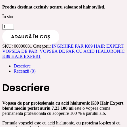
Produs destinat exclusiv pentru saloane si hair stylisti.
În stoc
Cantitate
Vopsea
ADAUGĂ ÎN COȘ
de
par
SKU:
00000031
Categorii:
INGRIJIRE PAR K89 HAIR EXPERT
,
profesionala
VOPSEA DE PAR
,
VOPSEA DE PAR CU ACID HIALURONIC
cu
K89 HAIR EXPERT
acid
hialuronic
Descriere
K89
Recenzii (0)
Hair
Expert
blond
Descriere
mediu
perlat
auriu
7.23
Vopsea de par profesionala cu acid hialuronic K89 Hair Expert
100
blond mediu perlat auriu 7.23 100 ml
este o vopsea crema
ml
permanenta profesionala cu acoperire 100 % a parului alb.
Formula vopselei este cu acid hialuronic,
cu proteina k-plex
si cu