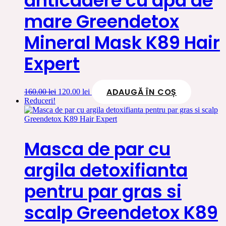
anticadere cu apa de
mare Greendetox
Mineral Mask K89 Hair
Expert
ADAUGĂ ÎN COȘ
Prețul
Prețul
160.00
lei
120.00
lei
inițial
curent
Reduceri!
a
este:
fost:
120.00 lei.
160.00 lei.
Masca de par cu
argila detoxifianta
pentru par gras si
scalp Greendetox K89