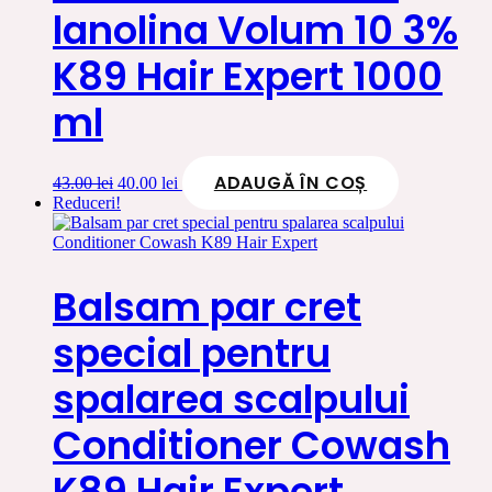
lanolina Volum 10 3%
K89 Hair Expert 1000
ml
ADAUGĂ ÎN COȘ
Prețul
Prețul
43.00
lei
40.00
lei
inițial
curent
Reduceri!
a
este:
fost:
40.00 lei.
43.00 lei.
Balsam par cret
special pentru
spalarea scalpului
Conditioner Cowash
K89 Hair Expert