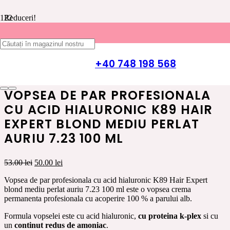
Reduceri!
Prima pagină
/
INGRIJIRE PAR K89 HAIR EXPERT
/
VOPSEA
DE PAR
/
VOPSEA DE PAR CU ACID HIALURONIC K89
+40 748 198 568
HAIR EXPERT
/ Vopsea de par profesionala cu acid hialuronic
K89 Hair Expert blond mediu perlat auriu 7.23 100 ml
VOPSEA DE PAR PROFESIONALA
CU ACID HIALURONIC K89 HAIR
EXPERT BLOND MEDIU PERLAT
AURIU 7.23 100 ML
Prețul
Prețul
53.00
lei
50.00
lei
inițial
curent
Vopsea de par profesionala cu acid hialuronic K89 Hair Expert
a
este:
blond mediu perlat auriu 7.23 100 ml este o vopsea crema
fost:
50.00 lei.
permanenta profesionala cu acoperire 100 % a parului alb.
53.00 lei.
Formula vopselei este cu acid hialuronic,
cu proteina k-plex
si cu
un
continut redus de amoniac
.