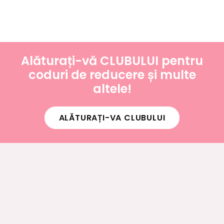
Alăturați-vă CLUBULUI pentru
coduri de reducere și multe
altele!
ALĂTURAȚI-VA CLUBULUI