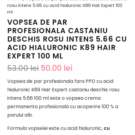
rosu intens 5.66 cu acid hialuronic K89 Hair Expert 100
ml
VOPSEA DE PAR
PROFESIONALA CASTANIU
DESCHIS ROSU INTENS 5.66 CU
ACID HIALURONIC K89 HAIR
EXPERT 100 ML
Prețul
Prețul
53.00
lei
50.00
lei
inițial
curent
Vopsea de par profesionala fara PPD cu acid
a
este:
hialuronic K89 Hair Expert castaniu deschis rosu
fost:
50.00 lei.
intens 5.66 100 ml este o vopsea crema
53.00 lei.
permanenta profesionala cu acoperire 100 % a
parului alb.
Formula vopselei este cu acid hialuronic,
cu