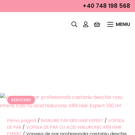
+40 748 198 568
MENIU
REDUCERI!
Prima pagină
/
INGRIJIRE PAR K89 HAIR EXPERT
/
VOPSEA
DE PAR
/
VOPSEA DE PAR CU ACID HIALURONIC K89 HAIR
EXPERT
/ Vopsea de par profesionala castaniu deschis