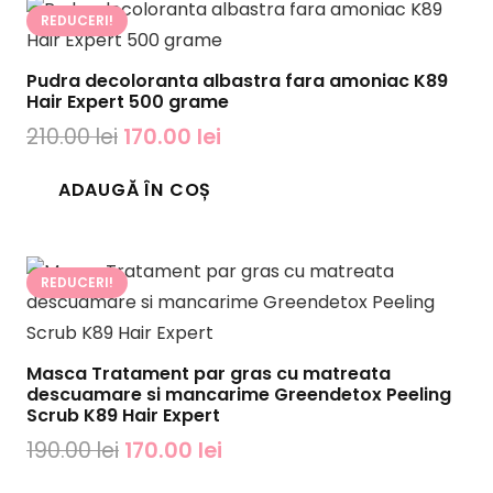
REDUCERI!
Pudra decoloranta albastra fara amoniac K89
Hair Expert 500 grame
Prețul
Prețul
210.00
lei
170.00
lei
inițial
curent
ADAUGĂ ÎN COȘ
a
este:
fost:
170.00 lei.
210.00 lei.
REDUCERI!
Masca Tratament par gras cu matreata
descuamare si mancarime Greendetox Peeling
Scrub K89 Hair Expert
Prețul
Prețul
190.00
lei
170.00
lei
inițial
curent