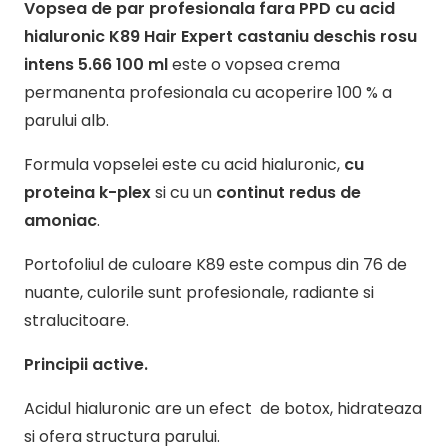
5.66
Vopsea de par profesionala fara PPD cu acid
cu
hialuronic K89 Hair Expert castaniu deschis rosu
acid
intens 5.66 100 ml
este o vopsea crema
hialuronic
permanenta profesionala cu acoperire 100 % a
K89
parului alb.
Hair
Formula vopselei este cu acid hialuronic,
cu
Expert
proteina k-plex
si cu un
continut redus de
100
amoniac
.
ml
Portofoliul de culoare K89 este compus din 76 de
nuante, culorile sunt profesionale, radiante si
stralucitoare.
Principii active.
Acidul hialuronic are un efect de botox, hidrateaza
si ofera structura parului.