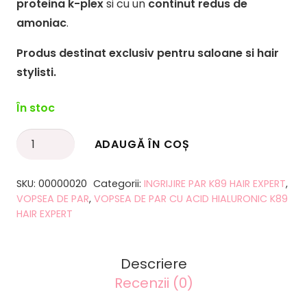
proteina k-plex
si cu un
continut redus de
amoniac
.
Produs destinat exclusiv pentru saloane si hair
stylisti.
În stoc
Cantitate
ADAUGĂ ÎN COȘ
Alternative:
Vopsea
de
SKU:
00000020
Categorii:
INGRIJIRE PAR K89 HAIR EXPERT
,
par
VOPSEA DE PAR
,
VOPSEA DE PAR CU ACID HIALURONIC K89
profesionala
HAIR EXPERT
castaniu
deschis
Descriere
rosu
Recenzii (0)
intens