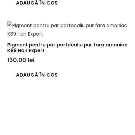
ADAUGĂ ÎN COȘ
a
este:
fost:
170.00 lei.
190.00 lei.
Pigment pentru par portocaliu pur fara amoniac
K89 Hair Expert
130.00
lei
ADAUGĂ ÎN COȘ