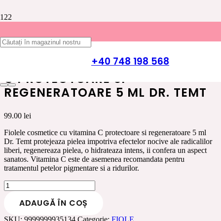
Prima pagină
/
Ingrijire Ten
/
FIOLE
/ Fiole cosmetice cu vitamina
C protectoare si regeneratoare 5 ml Dr. Temt
+40 748 198 568
FIOLE COSMETICE CU VITAMINA
C PROTECTOARE SI
REGENERATOARE 5 ML DR. TEMT
99.00
lei
Fiolele cosmetice cu vitamina C protectoare si regeneratoare 5 ml
Dr. Temt protejeaza pielea impotriva efectelor nocive ale radicalilor
liberi, regenereaza pielea, o hidrateaza intens, ii confera un aspect
sanatos. Vitamina C este de asemenea recomandata pentru
tratamentul petelor pigmentare si a ridurilor.
Cantitate
Fiole
ADAUGĂ ÎN COȘ
cosmetice
cu
SKU:
9999999935134
Categorie:
FIOLE
vitamina