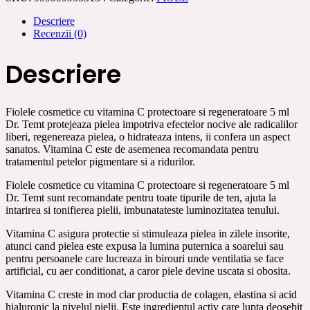
C
Descriere
protectoare
Recenzii (0)
si
regeneratoare
5
Descriere
ml
Dr.
Temt
Fiolele cosmetice cu vitamina C protectoare si regeneratoare 5 ml
Dr. Temt protejeaza pielea impotriva efectelor nocive ale radicalilor
liberi, regenereaza pielea, o hidrateaza intens, ii confera un aspect
sanatos. Vitamina C este de asemenea recomandata pentru
tratamentul petelor pigmentare si a ridurilor.
Fiolele cosmetice cu vitamina C protectoare si regeneratoare 5 ml
Dr. Temt sunt recomandate pentru toate tipurile de ten, ajuta la
intarirea si tonifierea pielii, imbunatateste luminozitatea tenului.
Vitamina C asigura protectie si stimuleaza pielea in zilele insorite,
atunci cand pielea este expusa la lumina puternica a soarelui sau
pentru persoanele care lucreaza in birouri unde ventilatia se face
artificial, cu aer conditionat, a caror piele devine uscata si obosita.
Vitamina C creste in mod clar productia de colagen, elastina si acid
hialuronic la nivelul pielii. Este ingredientul activ care lupta deosebit