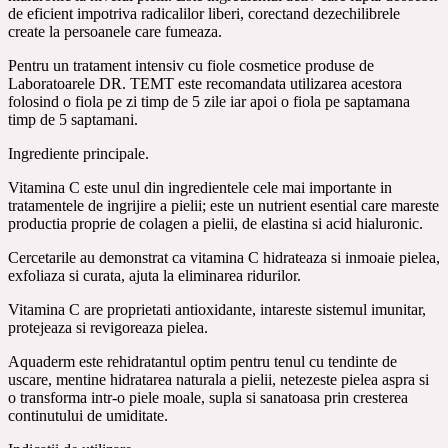
de eficient impotriva radicalilor liberi, corectand dezechilibrele
create la persoanele care fumeaza.
Pentru un tratament intensiv cu fiole cosmetice produse de
Laboratoarele DR. TEMT este recomandata utilizarea acestora
folosind o fiola pe zi timp de 5 zile iar apoi o fiola pe saptamana
timp de 5 saptamani.
Ingrediente principale.
Vitamina C este unul din ingredientele cele mai importante in
tratamentele de ingrijire a pielii; este un nutrient esential care mareste
productia proprie de colagen a pielii, de elastina si acid hialuronic.
Cercetarile au demonstrat ca vitamina C hidrateaza si inmoaie pielea,
exfoliaza si curata, ajuta la eliminarea ridurilor.
Vitamina C are proprietati antioxidante, intareste sistemul imunitar,
protejeaza si revigoreaza pielea.
Aquaderm este rehidratantul optim pentru tenul cu tendinte de
uscare, mentine hidratarea naturala a pielii, netezeste pielea aspra si
o transforma intr-o piele moale, supla si sanatoasa prin cresterea
continutului de umiditate.