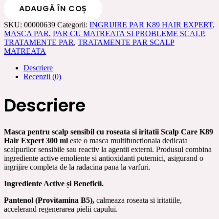
ADAUGĂ ÎN COȘ
pentru
scalp
SKU:
00000639
Categorii:
INGRIJIRE PAR K89 HAIR EXPERT
,
sensibil
MASCA PAR
,
PAR CU MATREATA SI PROBLEME SCALP
,
cu
TRATAMENTE PAR
,
TRATAMENTE PAR SCALP
roseata
MATREATA
si
iritatii
Descriere
Scalp
Recenzii (0)
Care
K89
Hair
Descriere
Expert
300
ml
Masca pentru scalp sensibil cu roseata si iritatii Scalp Care K89
Hair Expert 300 ml
este o masca multifunctionala dedicata
scalpurilor sensibile sau reactiv la agentii externi. Produsul combina
ingrediente active emoliente si antioxidanti puternici, asigurand o
ingrijire completa de la radacina pana la varfuri.
Ingrediente Active și Beneficii.
Pantenol (Provitamina B5),
calmeaza roseata si iritatiile,
accelerand regenerarea pielii capului.