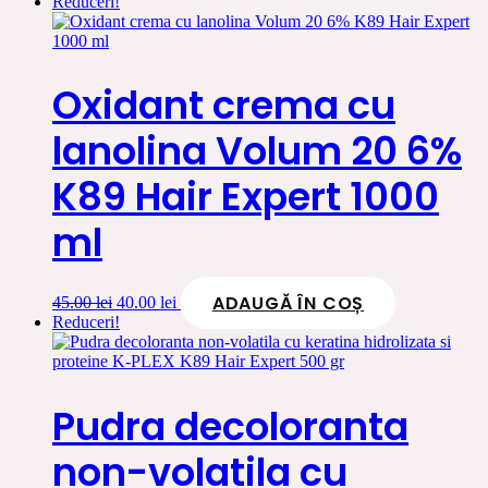
Reduceri!
Oxidant crema cu
lanolina Volum 20 6%
K89 Hair Expert 1000
ml
ADAUGĂ ÎN COȘ
Prețul
Prețul
45.00
lei
40.00
lei
inițial
curent
Reduceri!
a
este:
fost:
40.00 lei.
45.00 lei.
Pudra decoloranta
non-volatila cu