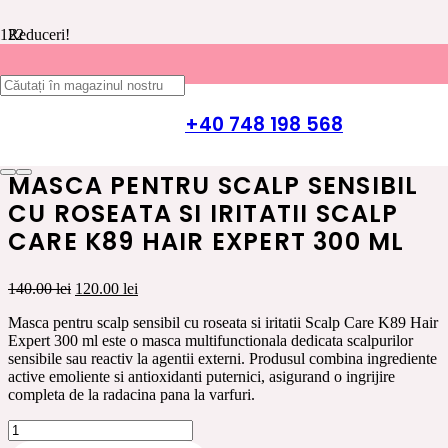
Reduceri!
Prima pagină
/
INGRIJIRE PAR K89 HAIR EXPERT
/
TIPURI
DE PAR
/
PAR CU MATREATA SI PROBLEME
+40 748 198 568
SCALP
/ Masca pentru scalp sensibil cu roseata si iritatii Scalp Care
K89 Hair Expert 300 ml
MASCA PENTRU SCALP SENSIBIL
CU ROSEATA SI IRITATII SCALP
CARE K89 HAIR EXPERT 300 ML
Prețul
Prețul
140.00
lei
120.00
lei
inițial
curent
Masca pentru scalp sensibil cu roseata si iritatii Scalp Care K89 Hair
a
este:
Expert 300 ml este o masca multifunctionala dedicata scalpurilor
fost:
120.00 lei.
sensibile sau reactiv la agentii externi. Produsul combina ingrediente
140.00 lei.
active emoliente si antioxidanti puternici, asigurand o ingrijire
completa de la radacina pana la varfuri.
Cantitate
Masca