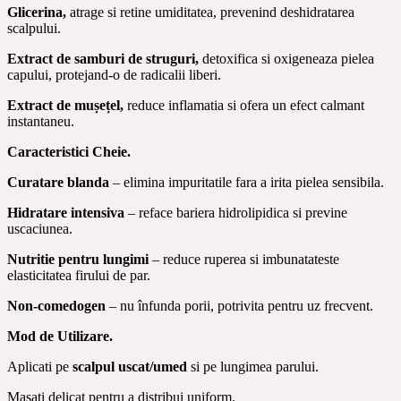
Glicerina,
atrage si retine umiditatea, prevenind deshidratarea
scalpului.
Extract de samburi de struguri,
detoxifica si oxigeneaza pielea
capului, protejand-o de radicalii liberi.
Extract de mușețel,
reduce inflamatia si ofera un efect calmant
instantaneu.
Caracteristici Cheie.
Curatare blanda
– elimina impuritatile fara a irita pielea sensibila.
Hidratare intensiva
– reface bariera hidrolipidica si previne
uscaciunea.
Nutritie pentru lungimi
– reduce ruperea si imbunatateste
elasticitatea firului de par.
Non-comedogen
– nu înfunda porii, potrivita pentru uz frecvent.
Mod de Utilizare.
Aplicati pe
scalpul uscat/umed
si pe lungimea parului.
Masati delicat pentru a distribui uniform.