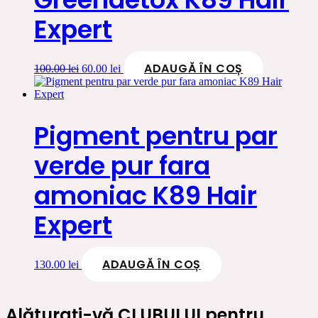
Expert
ADAUGĂ ÎN COȘ
Prețul
Prețul
100.00
lei
60.00
lei
inițial
curent
a
este:
fost:
60.00 lei.
100.00 lei.
Pigment pentru par
verde pur fara
amoniac K89 Hair
Expert
ADAUGĂ ÎN COȘ
130.00
lei
Alăturați-vă CLUBULUI pentru