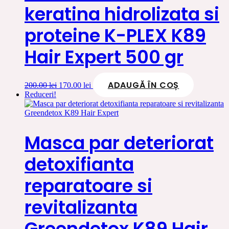
keratina hidrolizata si
proteine K-PLEX K89
Hair Expert 500 gr
ADAUGĂ ÎN COȘ
Prețul
Prețul
200.00
lei
170.00
lei
inițial
curent
Reduceri!
a
este:
fost:
170.00 lei.
200.00 lei.
Masca par deteriorat
detoxifianta
reparatoare si
revitalizanta
Greendetox K89 Hair