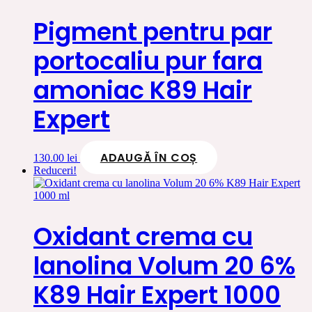
fost:
170.00 lei.
190.00 lei.
Pigment pentru par
portocaliu pur fara
amoniac K89 Hair
Expert
ADAUGĂ ÎN COȘ
130.00
lei
Reduceri!
Oxidant crema cu
lanolina Volum 20 6%
K89 Hair Expert 1000