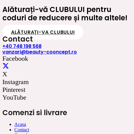
fost:
100.00 lei.
Alăturați-vă CLUBULUI pentru
120.00 lei.
coduri de reducere și multe altele!
ALĂTURAȚI-VA CLUBULUI
Contact
+40 748 198 568
vanzari@beauty-cooncept.ro
Facebook
X
Instagram
Pinterest
YouTube
Comenzi si livrare
Acasa
Contact