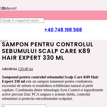
Reduceri!
Prima pagină
/
INGRIJIRE PAR K89 HAIR EXPERT
/
TIPURI
DE PAR
/
PAR CU MATREATA SI PROBLEME
+40 748 198 568
SCALP
/ Sampon pentru controlul sebumului Scalp Care K89 Hair
Expert 330 ml
SAMPON PENTRU CONTROLUL
SEBUMULUI SCALP CARE K89
HAIR EXPERT 330 ML
Prețul
Prețul
140.00
lei
120.00
lei
inițial
curent
Samponul pentru controlul sebumului Scalp Care K89 Hair
a
este:
Expert 330 ml
este un sampon tratament pentru combaterea
fost:
120.00 lei.
excesului de sebum si restabilirea echilibrului natural al pielii
140.00 lei.
capilare. Combinatia dintre tehnologia Sym Control si ingredientele
active precum Zinc PCA asigura o actiune dubla, controlul
sebumului si protectia microbiomului scalpului.
Cantitate