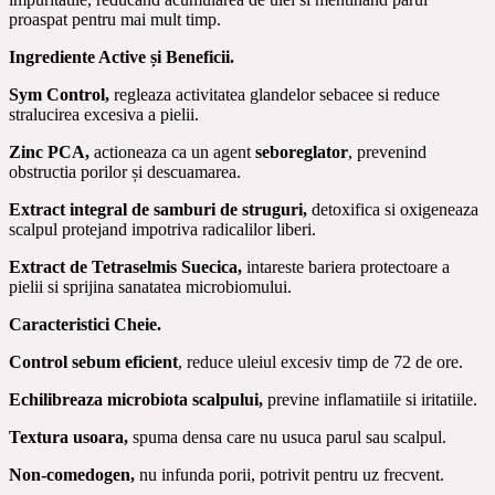
proaspat pentru mai mult timp.
Ingrediente Active și Beneficii.
Sym Control,
regleaza activitatea glandelor sebacee si reduce
stralucirea excesiva a pielii.
Zinc PCA,
actioneaza ca un agent
seboreglator
, prevenind
obstructia porilor și descuamarea.
Extract integral de samburi de struguri,
detoxifica si oxigeneaza
scalpul protejand impotriva radicalilor liberi.
Extract de Tetraselmis Suecica,
intareste bariera protectoare a
pielii si sprijina sanatatea microbiomului.
Caracteristici Cheie.
Control sebum eficient
, reduce uleiul excesiv timp de 72 de ore.
Echilibreaza microbiota scalpului,
previne inflamatiile si iritatiile.
Textura usoara,
spuma densa care nu usuca parul sau scalpul.
Non-comedogen,
nu infunda porii, potrivit pentru uz frecvent.