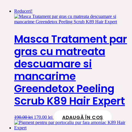
Reduceri!
Masca Tratament par
gras cu matreata
descuamare si
mancarime
Greendetox Peeling
Scrub K89 Hair Expert
ADAUGĂ ÎN COȘ
Prețul
Prețul
190.00
lei
170.00
lei
inițial
curent
a
este: