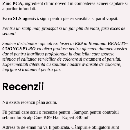
Zinc PCA,
ingredient clinic dovedit in combaterea acneei capilare si
a porilor infundati.
Fara SLS agresivi,
sigur pentru pielea sensibila si parul vopsit.
Pentru un scalp mat, proaspat si un par plin de viața, fara exces de
sebum!
Suntem distribuitori oficiali exclusivi ai
K89
in Romania.
BEAUTY-
COONCEPT.RO
va ofera produse pentru afacerea dumneavoastra
dar si pentru ingrijirea profesionala la domiciliu care sporesc
tehnica si calitatea serviciilor de colorare si tratament al parului.
Experimentati diferenta cu solutiile noastre avansate de colorare,
ingrijire si tratament pentru par.
Recenzii
Nu există recenzii până acum.
Fii primul care scrii o recenzie pentru „Sampon pentru controlul
sebumului Scalp Care K89 Hair Expert 330 ml”
Adresa ta de email nu va fi publicată.
Câmpurile obligatorii sunt