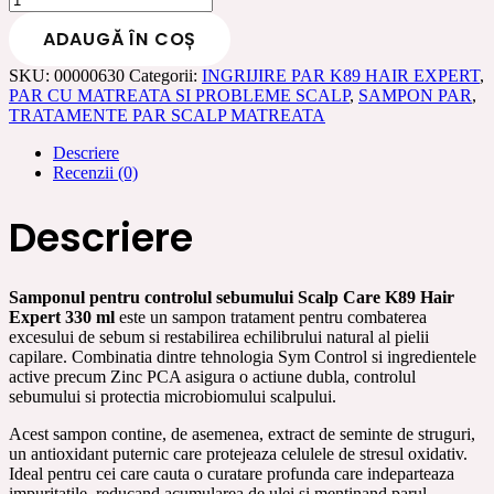
Sampon
ADAUGĂ ÎN COȘ
pentru
controlul
SKU:
00000630
Categorii:
INGRIJIRE PAR K89 HAIR EXPERT
,
sebumului
PAR CU MATREATA SI PROBLEME SCALP
,
SAMPON PAR
,
Scalp
TRATAMENTE PAR SCALP MATREATA
Care
K89
Descriere
Hair
Recenzii (0)
Expert
330
ml
Descriere
Samponul pentru controlul sebumului Scalp Care K89 Hair
Expert 330 ml
este un sampon tratament pentru combaterea
excesului de sebum si restabilirea echilibrului natural al pielii
capilare. Combinatia dintre tehnologia Sym Control si ingredientele
active precum Zinc PCA asigura o actiune dubla, controlul
sebumului si protectia microbiomului scalpului.
Acest sampon contine, de asemenea, extract de seminte de struguri,
un antioxidant puternic care protejeaza celulele de stresul oxidativ.
Ideal pentru cei care cauta o curatare profunda care indeparteaza
impuritatile, reducand acumularea de ulei si mentinand parul