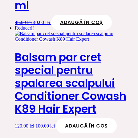
ml
ADAUGĂ ÎN COȘ
Prețul
Prețul
45.00
lei
40.00
lei
inițial
curent
Reduceri!
a
este:
fost:
40.00 lei.
45.00 lei.
Balsam par cret
special pentru
spalarea scalpului
Conditioner Cowash
K89 Hair Expert
ADAUGĂ ÎN COȘ
Prețul
Prețul
120.00
lei
100.00
lei
inițial
curent
a
este: