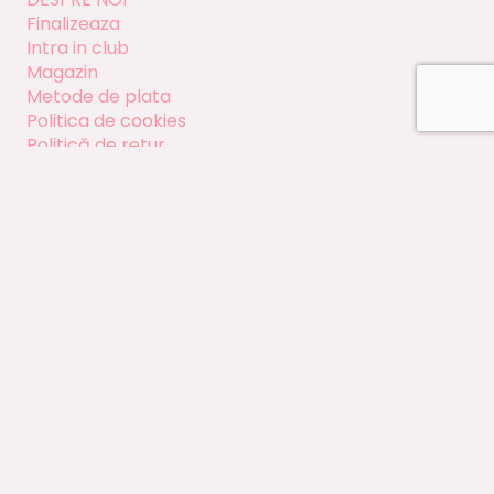
Finalizeaza
Intra in club
Magazin
Metode de plata
Politica de cookies
Politică de retur
Termeni si conditii
Beauty-Concept
Termeni si conditii
Politică de retur
Politica de cookies
Metode de plata