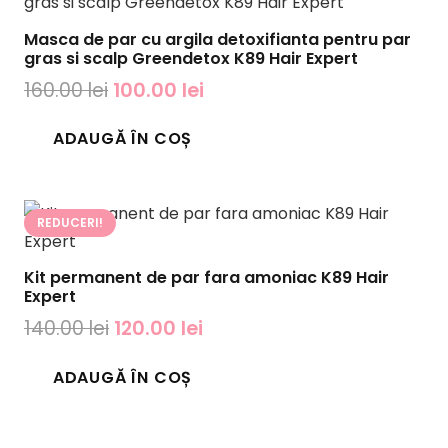
Masca de par cu argila detoxifianta pentru par
gras si scalp Greendetox K89 Hair Expert
Prețul
Prețul
160.00
lei
100.00
lei
inițial
curent
ADAUGĂ ÎN COȘ
a
este:
fost:
100.00 lei.
160.00 lei.
REDUCERI!
Kit permanent de par fara amoniac K89 Hair
Expert
Prețul
Prețul
140.00
lei
120.00
lei
inițial
curent
ADAUGĂ ÎN COȘ
a
este:
fost:
120.00 lei.
140.00 lei.