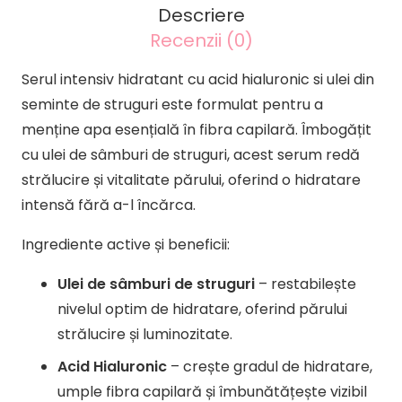
acid
Descriere
hialuronic
Recenzii (0)
si
Serul intensiv hidratant cu acid hialuronic si ulei din
ulei
seminte de struguri este formulat pentru a
din
menține apa esențială în fibra capilară. Îmbogățit
seminte
cu ulei de sâmburi de struguri, acest serum redă
de
strălucire și vitalitate părului, oferind o hidratare
struguri
intensă fără a-l încărca.
GLOBAL
MOISTURIZING
Ingrediente active și beneficii:
K89
Hair
Ulei de sâmburi de struguri
– restabilește
Expert
nivelul optim de hidratare, oferind părului
strălucire și luminozitate.
Acid Hialuronic
– crește gradul de hidratare,
umple fibra capilară și îmbunătățește vizibil