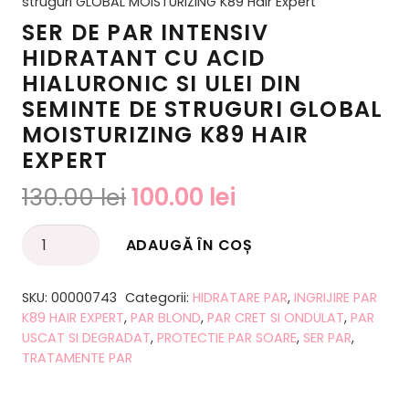
struguri GLOBAL MOISTURIZING K89 Hair Expert
SER DE PAR INTENSIV
HIDRATANT CU ACID
HIALURONIC SI ULEI DIN
SEMINTE DE STRUGURI GLOBAL
MOISTURIZING K89 HAIR
EXPERT
Prețul
Prețul
130.00
lei
100.00
lei
inițial
curent
Cantitate
a
este:
ADAUGĂ ÎN COȘ
Alternative:
Ser
fost:
100.00 lei.
de
130.00 lei.
SKU:
00000743
Categorii:
HIDRATARE PAR
,
INGRIJIRE PAR
par
K89 HAIR EXPERT
,
PAR BLOND
,
PAR CRET SI ONDULAT
,
PAR
intensiv
USCAT SI DEGRADAT
,
PROTECTIE PAR SOARE
,
SER PAR
,
TRATAMENTE PAR
hidratant
cu