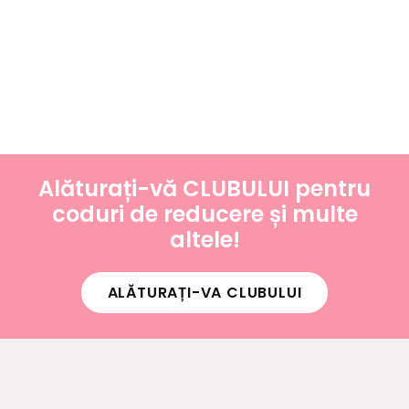
Alăturați-vă CLUBULUI pentru
coduri de reducere și multe
altele!
ALĂTURAȚI-VA CLUBULUI