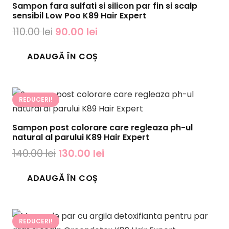
Sampon fara sulfati si silicon par fin si scalp
sensibil Low Poo K89 Hair Expert
Prețul
Prețul
110.00
lei
90.00
lei
inițial
curent
ADAUGĂ ÎN COȘ
a
este:
fost:
90.00 lei.
110.00 lei.
REDUCERI!
Sampon post colorare care regleaza ph-ul
natural al parului K89 Hair Expert
Prețul
Prețul
140.00
lei
130.00
lei
inițial
curent
ADAUGĂ ÎN COȘ
a
este:
fost:
130.00 lei.
140.00 lei.
REDUCERI!