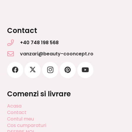
Contact
+40 748 198 568
vanzari@beauty-cooncept.ro
Comenzi si livrare
Acasa
Contact
Contul meu
Cos cumparaturi
DESPRE NOI