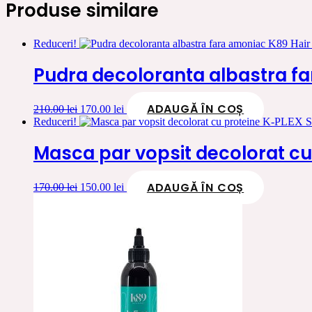
Produse similare
Reduceri!
Pudra decoloranta albastra f
ADAUGĂ ÎN COȘ
Prețul
Prețul
210.00
lei
170.00
lei
inițial
curent
Reduceri!
a
este:
fost:
170.00 lei.
Masca par vopsit decolorat cu
210.00 lei.
ADAUGĂ ÎN COȘ
Prețul
Prețul
170.00
lei
150.00
lei
inițial
curent
a
este:
fost:
150.00 lei.
170.00 lei.