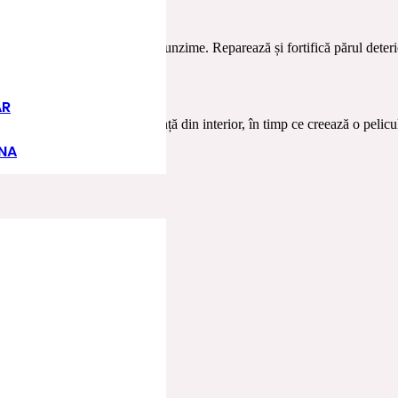
econstrui fibra capilară în profunzime. Reparează și fortifică părul deter
AR
 de păr, conferindu-i rezistență din interior, în timp ce creează o pelicul
INA