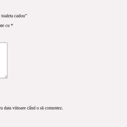
e toaleta cadou”
ate cu
*
ru data viitoare când o să comentez.