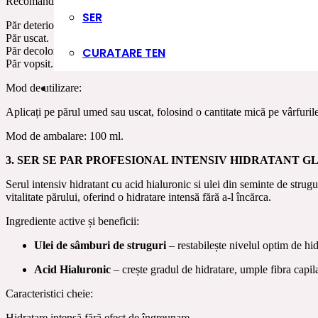
Recomandat pentru:
SER
Păr deteriorat.
Păr uscat.
CURATARE TEN
Păr decolorat sau cu șuvițe.
Păr vopsit.
Mod de utilizare:
Aplicați pe părul umed sau uscat, folosind o cantitate mică pe vârfurile
Mod de ambalare: 100 ml.
3. SER SE PAR PROFESIONAL INTENSIV HIDRATANT G
Serul intensiv hidratant cu acid hialuronic si ulei din seminte de strugu
vitalitate părului, oferind o hidratare intensă fără a-l încărca.
Ingrediente active și beneficii:
Ulei de sâmburi de struguri
– restabilește nivelul optim de hid
Acid Hialuronic
– crește gradul de hidratare, umple fibra capila
Caracteristici cheie:
Hidratare intensă fără efect de îngreunare.