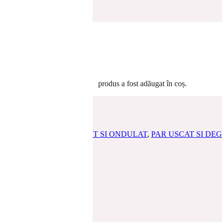
 PAR
/
PAR USCAT SI DEGRADAT
/ Set seruri de par plus geanta d
8 568
NTA DE TOALETA CADOU
produs
a fost adăugat în coș.
RT
,
PAR BLOND
,
PAR CRET SI ONDULAT
,
PAR USCAT SI DE
TAMENTE PAR