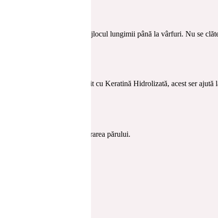
t. Distribuiți uniform de la mijlocul lungimii până la vârfuri. Nu se cl
ăt
rtifica fibra capilară. Îmbogățit cu Keratină Hidrolizată, acest ser ajută l
ui de păr.
 protectoare ce previne deteriorarea părului.