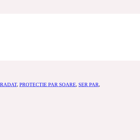
e toaleta cadou
GRADAT
,
PROTECTIE PAR SOARE
,
SER PAR
,