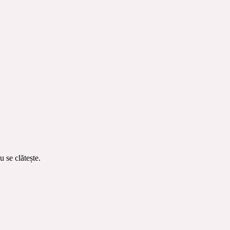
u se cl
ătește.