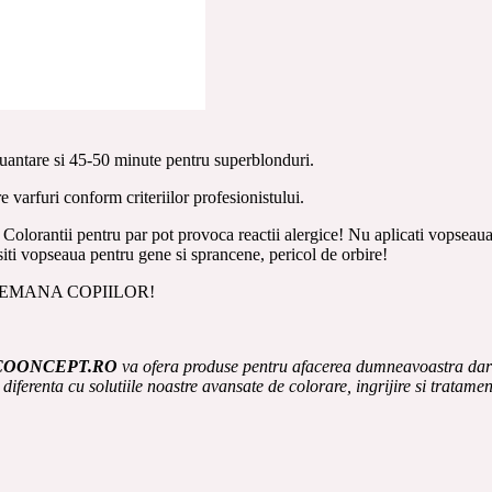
uantare si 45-50 minute pentru superblonduri.
 varfuri conform criteriilor profesionistului.
 Colorantii pentru par pot provoca reactii alergice! Nu aplicati vopseaua da
siti vopseaua pentru gene si sprancene, pericol de orbire!
DEMANA COPIILOR!
COONCEPT.RO
va ofera produse pentru afacerea dumneavoastra dar si
 diferenta cu solutiile noastre avansate de colorare, ingrijire si tratamen