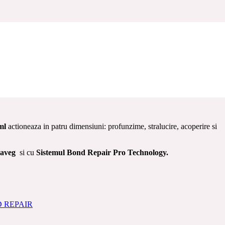
 BOND REPAIR
/ Vopsea de par profesionala 4D cu Keraveg si Bond
AIR TECHNOLOGY 9.0 N BLOND
 ml
actioneaza in patru dimensiuni: profunzime, stralucire, acoperire si
raveg
si cu
Sistemul
Bond Repair Pro Technology.
D REPAIR