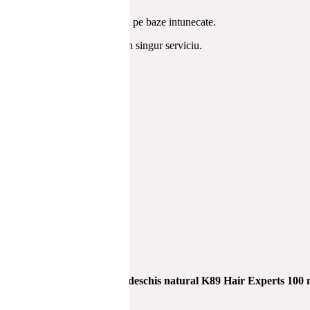
 Luminozitate vizibila chiar si pe baze intunecate.
a. Culoare și tratament intr-un singur serviciu.
gura procedura.
hnology 9.0 N blond foarte deschis natural K89 Hair Experts 100