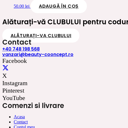
ADAUGĂ ÎN COȘ
50.00
lei
Alăturați-vă CLUBULUI pentru coduri
ALĂTURAȚI-VA CLUBULUI
Contact
+40 748 198 568
vanzari@beauty-cooncept.ro
Facebook
X
Instagram
Pinterest
YouTube
Comenzi si livrare
Acasa
Contact
Contul meu