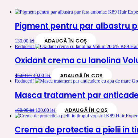
Pigment pentru par albastru p
ADAUGĂ ÎN COȘ
130.00
lei
Reduceri!
Oxidant crema cu lanolina Vol
ADAUGĂ ÎN COȘ
Prețul
Prețul
45.00
lei
40.00
lei
inițial
curent
Reduceri!
a
este:
fost:
40.00 lei.
Masca tratament par anticade
45.00 lei.
ADAUGĂ ÎN COȘ
Prețul
Prețul
160.00
lei
120.00
lei
inițial
curent
a
este:
fost:
120.00 lei.
Crema de protectie a pielii in t
160.00 lei.