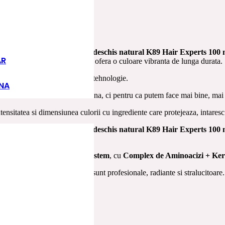
nology 9.0 N blond foarte deschis natural K89 Hair Experts 100 
AR
tonurile verzui si rosiatice si ofera o culoare vibranta de lunga durata.
e de nuanta, ci o chestiune de tehnologie.
INA
e am avut inainte nu functiona, ci pentru ca putem face mai bine, mai p
nsitatea si dimensiunea culorii cu ingrediente care protejeaza, intaresc
hnology 9.0 N blond foarte deschis natural K89 Hair Experts 100
 Intense,
cu
Shine Lock System
, cu
Complex de Aminoacizi + Ke
familii de culoare, culorile sunt profesionale, radiante si stralucitoare.
nal si sanatos.
orma chiar si pe parul poros.