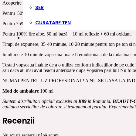
Acoperire pentru fire albe.
SER
Pentru 50% fire albe, 30 ml bază + 30 ml reflexie + 60 ml oxidant.
CURATARE TEN
Pentru 75% fire albe, 40 ml bază + 20 ml reflexie + 60 ml oxidant.
Pentru 100% fire albe, 50 ml bază + 10 ml reflexie + 60 ml oxidant.
Timpi de expunere, 35-40 minute, 10-20 minute pentru ton pe ton si n
In ultimele 10 minute vopseaua poate fi emulsionata de la radacina spre
Testati vopseaua inainte de a o utiliza conform indicatiilor de pe cutie!
sau daca ati mai avut reactii anterioare dupa vopsirea parului! Nu folo
NUMAI PENTRU UZ PROFESIONAL! A NU SE LASA LA IN
Mod de ambalare
100 ml.
Suntem distribuitori oficiali exclusivi ai
K89
in Romania.
BEAUTY-
calitatea serviciilor de colorare si tratament al parului. Experimentati
Recenzii
Nu există recenzii până acum.